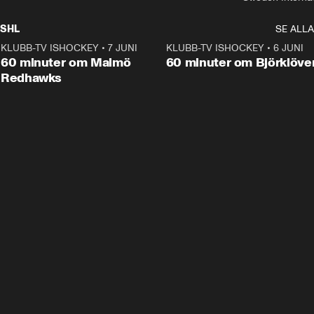
SHL
SE ALLA
KLUBB-TV ISHOCKEY
•
7 JUNI
1:02:53
KLUBB-TV ISHOCKEY
•
6 JUNI
1:0
Plus
60 minuter om Malmö
60 minuter om Björklöve
Redhawks