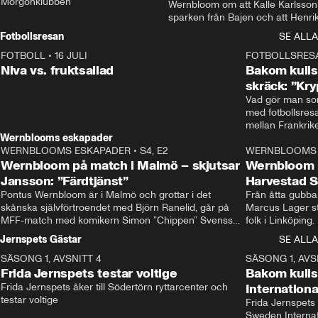
Morgonklubben
Wernbloom om att Kalle Karlsson 
sparken från Bajen och att Henrik
Rydström tar över
Fotbollsresan
SE ALLA
FOTBOLL
•
16 JULI
0:44
FOTBOLLSRES
Niva vs. fruktsallad
Bakom kulis
skräck: ”Kry
Vad gör man som
med fotbollsres
Wernblooms eskapader
WERNBLOOMS ESKAPADER
•
S4, E2
38:23
WERNBLOOMS 
Wernbloom på match i Malmö – skjutsar
Wernbloom 
Jansson: ”Färdtjänst”
Harvestad 
Pontus Wernbloom är i Malmö och grottar i det 
Från åtta gubbar 
skånska självförtroendet med Björn Ranelid, går på 
Marcus Lager sta
MFF-match med komikern Simon ”Chippen” Svensson 
folk i Linköping
och hjälper skadade stjärnbacken Pontus Jansson 
och Wernbloom kl
Jernspets Gästar
SE ALLA
hem. 
SÄSONG 1, AVSNITT 4
13:37
SÄSONG 1, AVS
Frida Jernspets testar voltige
Bakom kuli
Frida Jernspets åker till Södertörn ryttarcenter och 
Internation
testar voltige
Frida Jernspets 
Sweden Interna