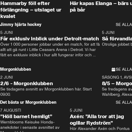
Hammarby föll efter
Här kapas Elanga – bärs 
förlängning – utslaget ur
på bår
kvalet
Jimmy hjärta hockey
SE ALLA
5 JUNI
11:14
5 JUNI
Får exklusiv inblick under Detroit-match
Så förvandl
Över 1 000 personer jobbar under en match, för att få 
Otroliga jobbet
allt att gå runt i Little Ceasars Arena i Detroit. Vi har 
fått en exklusiv inblick i hur allt fungerar inför och 
under match i världens bästa hockeyliga
Morgonklubben
SE ALLA
2 JUNI
SÄSONG 1, AVSN
2/6 - Morgonklubben
8/5 – Morg
Se tisdagens avsnitt av Morgonklubben här. Start 
Se fredagens av
09.00. 
Det bästa ur Morgonklubben
SE ALLA
7 AUGUSTI
1:14
5 JUNI
”Höll barnet hemligt”
Axén: ”Alla tror att jag
Wernblooms Keisuke Honda-
ogillar Rydström”
anekdoter i senaste avsnittet av 
Hör Alexander Axén och Pontus 