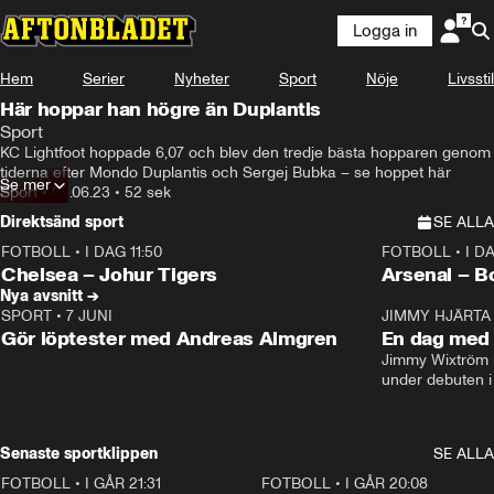
Logga in
Hem
Serier
Nyheter
Sport
Nöje
Livsstil
Här hoppar han högre än Duplantis
Sport
KC Lightfoot hoppade 6,07 och blev den tredje bästa hopparen genom 
tiderna efter Mondo Duplantis och Sergej Bubka – se hoppet här
Se mer
Sport
•
03.06.23
•
52 sek
Direktsänd sport
SE ALLA
FOTBOLL
•
I DAG 11:50
FOTBOLL
•
I D
Plus
Plus
Chelsea – Johur Tigers
Arsenal – B
Nya avsnitt →
SPORT
•
7 JUNI
16:36
JIMMY HJÄRTA
Gör löptester med Andreas Almgren
En dag med 
Jimmy Wixtröm 
under debuten i
Senaste sportklippen
SE ALLA
FOTBOLL
•
I GÅR 21:31
1:28
FOTBOLL
•
I GÅR 20:08