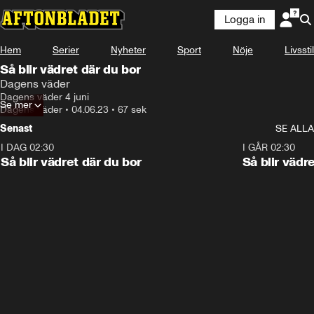
Logga in
Hem
Serier
Nyheter
Sport
Nöje
Livsstil
Så blir vädret där du bor
Dagens väder
Dagens väder 4 juni
Se mer
Dagens väder
•
04.06.23
•
67 sek
Senast
SE ALLA
I DAG 02:30
1:06
I GÅR 02:30
Så blir vädret där du bor
Så blir vädr