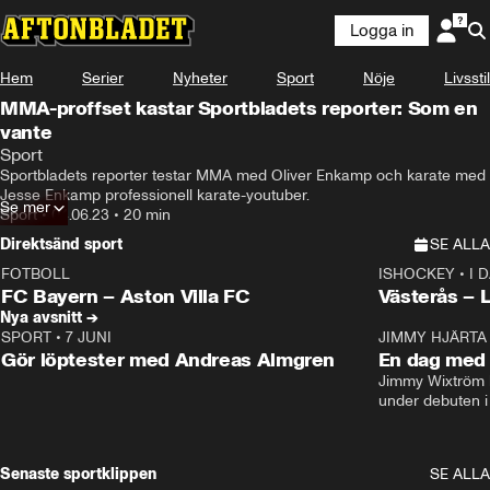
Logga in
Hem
Serier
Nyheter
Sport
Nöje
Livsstil
MMA-proffset kastar Sportbladets reporter: Som en
vante
Sport
Sportbladets reporter testar MMA med Oliver Enkamp och karate med 
Jesse Enkamp professionell karate-youtuber.
Se mer
Sport
•
04.06.23
•
20 min
Direktsänd sport
SE ALLA
FOTBOLL
ISHOCKEY
•
I 
LIVE
Plus
Plus
FC Bayern – Aston Villa FC
Västerås – 
Nya avsnitt →
SPORT
•
7 JUNI
16:36
JIMMY HJÄRTA
Gör löptester med Andreas Almgren
En dag med 
Jimmy Wixtröm 
under debuten i
Senaste sportklippen
SE ALLA