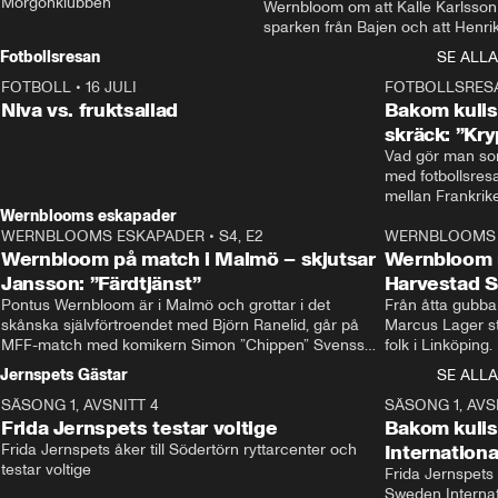
Morgonklubben
Wernbloom om att Kalle Karlsson 
sparken från Bajen och att Henrik
Rydström tar över
Fotbollsresan
SE ALLA
FOTBOLL
•
16 JULI
0:44
FOTBOLLSRES
Niva vs. fruktsallad
Bakom kulis
skräck: ”Kry
Vad gör man som
med fotbollsres
Wernblooms eskapader
WERNBLOOMS ESKAPADER
•
S4, E2
38:23
WERNBLOOMS 
Wernbloom på match i Malmö – skjutsar
Wernbloom 
Jansson: ”Färdtjänst”
Harvestad 
Pontus Wernbloom är i Malmö och grottar i det 
Från åtta gubbar 
skånska självförtroendet med Björn Ranelid, går på 
Marcus Lager sta
MFF-match med komikern Simon ”Chippen” Svensson 
folk i Linköping
och hjälper skadade stjärnbacken Pontus Jansson 
och Wernbloom kl
Jernspets Gästar
SE ALLA
hem. 
SÄSONG 1, AVSNITT 4
13:37
SÄSONG 1, AVS
Frida Jernspets testar voltige
Bakom kuli
Frida Jernspets åker till Södertörn ryttarcenter och 
Internation
testar voltige
Frida Jernspets 
Sweden Interna