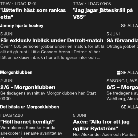
TRAV
•
I DAG 12:01
5:16
TRAV
•
I DAG 09:05
”Jättefin häst som rankas
”Jag jagar jätteskräll på
etta”
V85”
Jimmy hjärta hockey
SE ALLA
5 JUNI
11:14
5 JUNI
Får exklusiv inblick under Detroit-match
Så förvandl
Över 1 000 personer jobbar under en match, för att få 
Otroliga jobbet
allt att gå runt i Little Ceasars Arena i Detroit. Vi har 
fått en exklusiv inblick i hur allt fungerar inför och 
under match i världens bästa hockeyliga
Morgonklubben
SE ALLA
2 JUNI
SÄSONG 1, AVSN
2/6 - Morgonklubben
8/5 – Morg
Se tisdagens avsnitt av Morgonklubben här. Start 
Se fredagens av
09.00. 
Det bästa ur Morgonklubben
SE ALLA
I DAG 12:20
1:14
5 JUNI
”Höll barnet hemligt”
Axén: ”Alla tror att jag
Wernblooms Keisuke Honda-
ogillar Rydström”
anekdoter i senaste avsnittet av 
Hör Alexander Axén och Pontus 