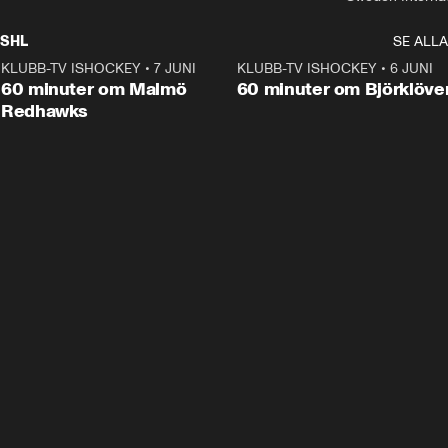
SHL
SE ALLA
KLUBB-TV ISHOCKEY
•
7 JUNI
1:02:53
KLUBB-TV ISHOCKEY
•
6 JUNI
1:0
Plus
60 minuter om Malmö
60 minuter om Björklöve
Redhawks