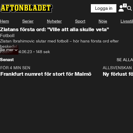
Logga in
Hem
Serier
Nyheter
Sport
Nöje
Livsstil
Zlatans första ord: ”Ville att alla skulle veta”
Fotboll
Zlatan Ibrahimovic slutar med fotboll – hör hans första ord efter 
beskedet
Se mer
Fotboll
•
04.06.23
•
148 sek
Senast
SE ALLA
FÖR 4 MIN SEN
0:56
ALLSVENSKAN
Frankfurt numret för stort för Malmö
Ny förlust f