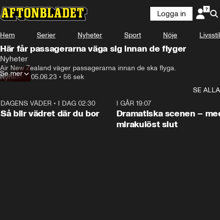
Logga in
Hem
Serier
Nyheter
Sport
Nöje
Livsstil
Här får passagerarna väga sig innan de flyger
Nyheter
Air New Zealand väger passagerarna innan de ska flyga.
Se mer
Nyheter
•
05.06.23
•
56 sek
SE ALLA
DAGENS VÄDER
•
I DAG 02:30
1:06
I GÅR 19:07
Så blir vädret där du bor
Dramatiska scenen – me
mirakulöst slut