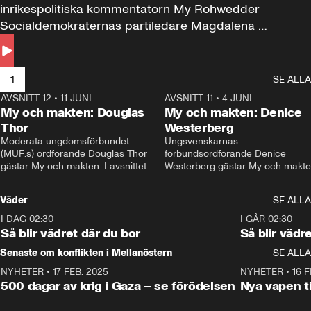
inrikespolitiska kommentatorn My Rohwedder 
Socialdemokraternas partiledare Magdalena 
Andersson till svars.
1
SE ALLA
AVSNITT 12
•
11 JUNI
26:27
AVSNITT 11
•
4 JUNI
2
My och makten: Douglas
My och makten: Denice
Thor
Westerberg
Moderata ungdomsförbundet 
Ungsvenskarnas 
(MUF:s) ordförande Douglas Thor 
förbundsordförande Denice 
gästar My och makten. I avsnittet 
Westerberg gästar My och makten.
diskuteras tonårsutvisningarna och 
avsnittet diskuteras migrationsfrå
hur Moderaterna ska locka väljare till 
och hur SD ska locka kvinnliga 
Väder
SE ALLA
valet i höst. 
väljare. 
I DAG 02:30
1:06
I GÅR 02:30
Så blir vädret där du bor
Så blir vädr
Senaste om konflikten i Mellanöstern
SE ALLA
NYHETER
•
17 FEB. 2025
0:45
NYHETER
•
16 F
500 dagar av krig i Gaza – se förödelsen
Nya vapen ti