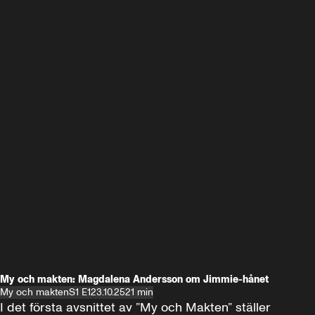
My och makten: Magdalena Andersson om Jimmie-hånet
My och makten
S1 E1
23.10.25
21 min
I det första avsnittet av ”My och Makten” ställer 