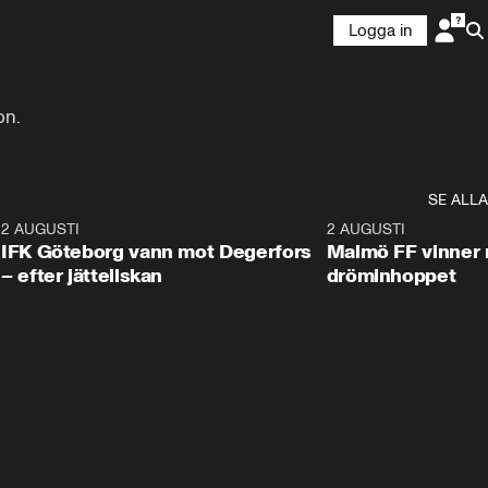
Logga in
on.
SE ALLA
5
2 AUGUSTI
2:32
2 AUGUSTI
IFK Göteborg vann mot Degerfors
Malmö FF vinner 
– efter jätteilskan
dröminhoppet