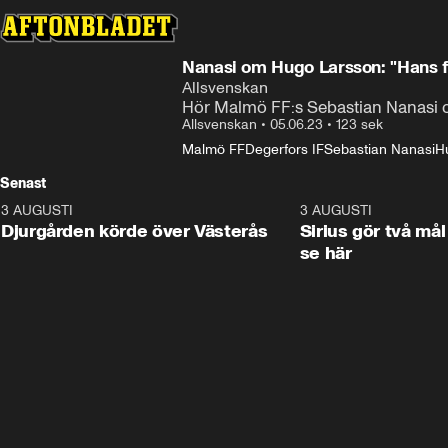
Nanasi om Hugo Larsson: "Hans fr
Allsvenskan
Hör Malmö FF:s Sebastian Nanasi 
Allsvenskan
•
05.06.23
•
123 sek
Malmö FF
Degerfors IF
Sebastian Nanasi
H
Senast
3 AUGUSTI
3:00
3 AUGUSTI
Djurgården körde över Västerås
Sirius gör två mål
se här