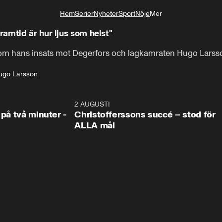
Hem
Serier
Nyheter
Sport
Nöje
Mer
Livsstil
amtid är hur ljus som helst"
om hans insats mot Degerfors och lagkamraten Hugo Larss
ugo Larsson
1:08
2 AUGUSTI
2:5
 på två minuter -
Christofferssons succé – stod för
ALLA mål