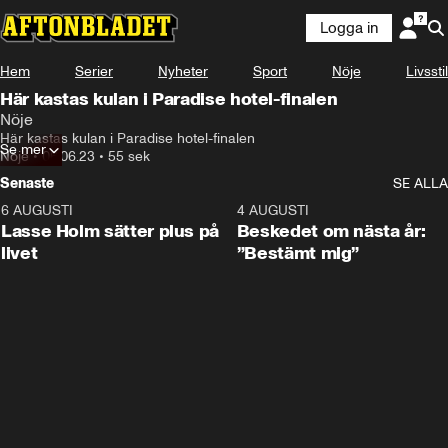
Logga in
Hem
Serier
Nyheter
Sport
Nöje
Livsstil
Här kastas kulan i Paradise hotel-finalen
Nöje
Här kastas kulan i Paradise hotel-finalen
Se mer
Nöje
•
06.06.23
•
55 sek
Senaste
SE ALLA
6 AUGUSTI
1:04
4 AUGUSTI
Lasse Holm sätter plus på
Beskedet om nästa år:
livet
”Bestämt mig”