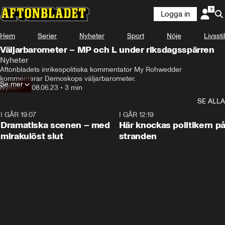
Logga in
Hem
Serier
Nyheter
Sport
Nöje
Livsstil
Väljarbarometer – MP och L under riksdagsspärren
Nyheter
Aftonbladets inrikespolitiska kommentator My Rohwedder 
kommenterar Demoskops väljarbarometer.
Se mer
Nyheter
•
08.06.23
•
3 min
SE ALLA
I GÅR 19:07
0:42
I GÅR 12:19
Dramatiska scenen – med
Här knockas politikern p
mirakulöst slut
stranden