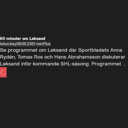
60 minuter om Leksand
Ishockey
08.06.23
61 min
Plus
Se programmet om Leksand där Sportbladets Anna 
Rydén, Tomas Ros och Hans Abrahamsson diskuterar 
Leksand inför kommande SHL-säsong. Programmet 
gästas av Leksands general manager Thomas 
Johansson.