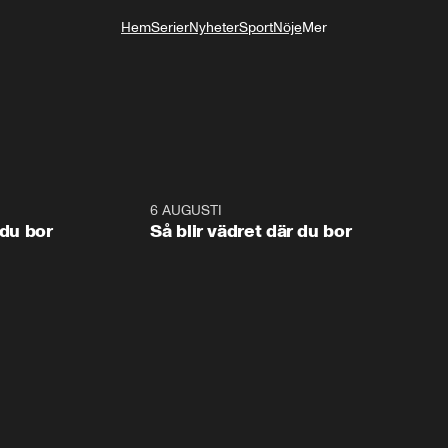
Hem
Serier
Nyheter
Sport
Nöje
Mer
Livsstil
1:06
6 AUGUSTI
1:0
 du bor
Så blir vädret där du bor