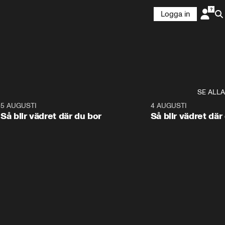
Logga in
SE ALLA
6
5 AUGUSTI
1:06
4 AUGUSTI
Så blir vädret där du bor
Så blir vädret där