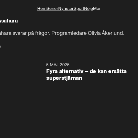
Hem
Serier
Nyheter
Sport
Nöje
Mer
Livsstil
Asahara
ahara svarar på frågor. Programledare Olivia Åkerlund.
a
5 MAJ 2025
0:3
Fyra alternativ – de kan ersätta
superstjärnan