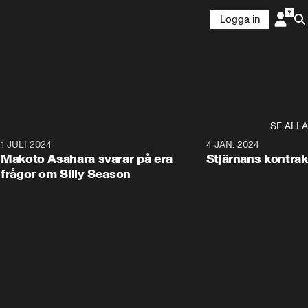
Logga in
SE ALLA
3
1 JULI 2024
4 JAN. 2024
Makoto Asahara svarar på era
Stjärnans kontrakt
frågor om Silly Season