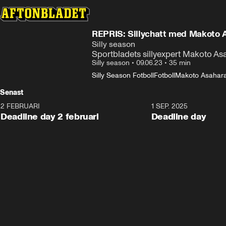
REPRIS: Sillychatt med Makoto 
Silly season
Sportbladets sillyexpert Makoto As
Silly season
•
09.06.23
•
35 min
Silly Season Fotboll
Fotboll
Makoto Asahar
Senast
2 FEBRUARI
1 SEP. 2025
Deadline day 2 februari
Deadline day