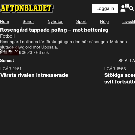
Logga in
Hem
Serier
Nyheter
Sport
Nöje
Livsstil
Rosengård tappade poäng – mot bottenlag
Fotboll
Rosengård nollades för första gången den här säsongen. Matchen 
slutade oavgjord mot Uppsala.
Se mer
Fotboll
•
09.06.23
•
63 sek
Senast
SE ALLA
I GÅR 21:51
0:31
I GÅR 18:53
Värsta rivalen intresserade
Stökiga sce
svit fortsätt