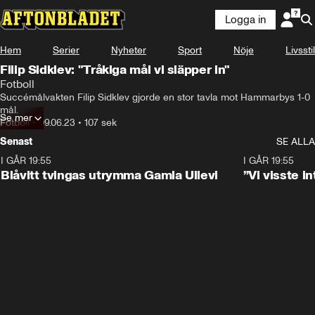
Logga in
Hem
Serier
Nyheter
Sport
Nöje
Livsstil
Filip Sidklev: "Tråkiga mål vi släpper in"
Fotboll
Succémålvakten Filip Sidklev gjorde en stor tavla mot Hammarbys 1-0 
mål.
Se mer
Fotboll
•
09.06.23
•
107 sek
Senast
SE ALLA
I GÅR 19:55
0:29
I GÅR 19:55
Blåvitt tvingas utrymma Gamla Ullevi
”Vi visste 