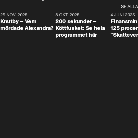
SE ALLA
3
25 NOV. 2025
31:05
8 OKT. 2025
4:29
4 JUNI 2025
Knutby – Vem
200 sekunder –
Finansmin
mördade Alexandra?
Köttfusket: Se hela
125 procent
programmet här
"Skattever
viktig uppg