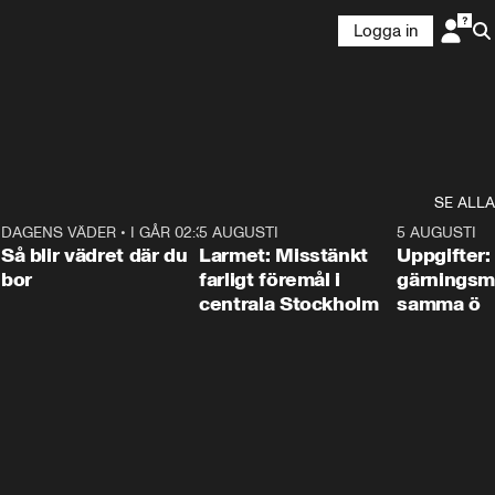
Logga in
SE ALLA
1
DAGENS VÄDER
•
I GÅR 02:30
1:06
5 AUGUSTI
0:35
5 AUGUSTI
Så blir vädret där du
Larmet: Misstänkt
Uppgifter:
bor
farligt föremål i
gärningsm
centrala Stockholm
samma ö