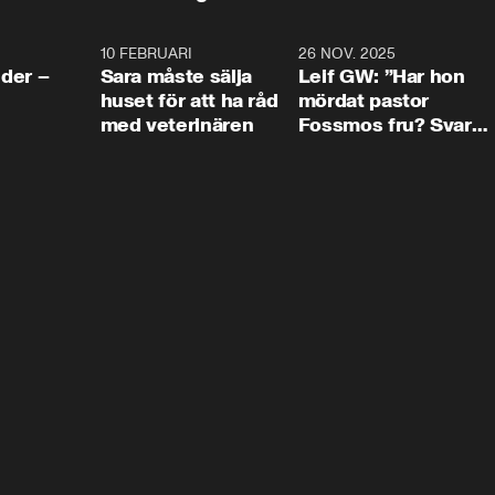
4:24
10 FEBRUARI
4:13
26 NOV. 2025
8:1
der –
Sara måste sälja
Leif GW: ”Har hon
huset för att ha råd
mördat pastor
med veterinären
Fossmos fru? Svar
nej.”