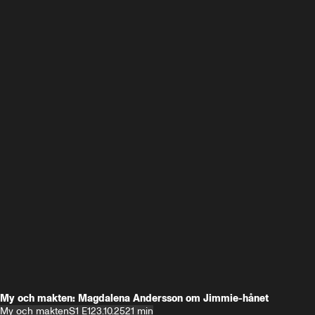
My och makten: Magdalena Andersson om Jimmie-hånet
My och makten
S1 E1
23.10.25
21 min