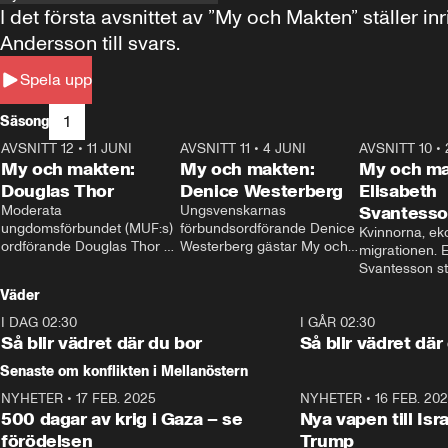
I det första avsnittet av ”My och Makten” ställe
Andersson till svars.
Spela upp
1
Säsong
AVSNITT 12
•
11 JUNI
26:27
AVSNITT 11
•
4 JUNI
23:40
AVSNITT 10
•
My och makten:
My och makten:
My och ma
Douglas Thor
Denice Westerberg
Elisabeth
Moderata 
Ungsvenskarnas 
Svantess
ungdomsförbundet (MUF:s) 
förbundsordförande Denice 
Kvinnorna, ek
ordförande Douglas Thor 
Westerberg gästar My och 
migrationen. E
gästar My och makten. I 
makten. I avsnittet 
Svantesson stäl
avsnittet diskuteras 
diskuteras migrationsfrågan 
när finansmini
Väder
tonårsutvisningarna och hur 
och hur SD ska locka 
Moderaterna ska locka 
kvinnliga väljare. 
I DAG 02:30
1:06
I GÅR 02:30
väljare till valet i höst. 
Så blir vädret där du bor
Så blir vädret där
Senaste om konflikten i Mellanöstern
NYHETER
•
17 FEB. 2025
0:45
NYHETER
•
16 FEB. 20
500 dagar av krig i Gaza – se
Nya vapen till Isr
förödelsen
Trump