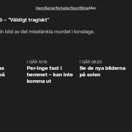
Hem
Serier
Nyheter
Sport
Nöje
Mer
Livsstil
ö – "Väldigt tragiskt"
n bild av det misstänkta mordet i torsdags.
0:45
I GÅR 10:16
1:26
I GÅR 08:20
0:3
as
Per-Inge fast i
Se de nya bilderna
på
hemmet – kan inte
på solen
komma ut