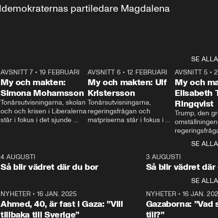
aldemokraternas partiledare Magdalena 
SE ALLA
7
AVSNITT 7
•
19 FEBRUARI
24:30
AVSNITT 6
•
12 FEBRUARI
27:30
AVSNITT 5
•
My och makten:
My och makten: Ulf
My och ma
Simona Mohamsson
Kristersson
Elisabeth
 
Tonårsutvisningarna, skolan 
Tonårsutvisningarna, 
Ringqvist
och och krisen i Liberalerna 
regeringsfrågan och 
Trump, den gr
står i fokus i det sjunde 
matpriserna står i fokus i 
omställningen
avsnittet av ”My och 
det sjätte avsnittet av ”My 
regeringsfråga
makten”. Se när 
och makten”. Se när 
centrum i det 
SE ALLA
Aftonbladets inrikespolitiska 
Aftonbladets inrikespolitiska 
avsnittet av ”
kommentator My 
kommentator My 
6
4 AUGUSTI
1:06
3 AUGUSTI
Makten”. Se nä
Rohwedder ställer 
Rohwedder ställer 
Så blir vädret där du bor
Så blir vädret där
Aftonbladets in
utbildnings- och 
statsminister Ulf Kristersson 
kommentator 
SE ALLA
integrationsminister Simona 
till svars.
Rohwedder stäl
Mohamsson till svars.
Centerpartiets
2
NYHETER
•
16 JAN. 2025
1:01
NYHETER
•
16 JAN. 20
Thand Ring till
Ahmed, 40, är fast i Gaza: ”Vill
Gazaborna: ”Vad s
tillbaka till Sverige”
till?”