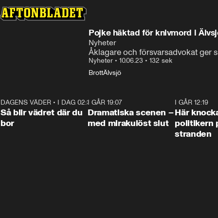
Pojke häktad för knivmord i Älvsj
Nyheter
Åklagare och försvarsadvokat ger si
Nyheter
•
10.06.23
•
132 sek
Brott
Älvsjö
DAGENS VÄDER
•
I DAG 02:30
1:06
I GÅR 19:07
0:42
I GÅR 12:19
Så blir vädret där du
Dramatiska scenen –
Här knock
bor
med mirakulöst slut
politikern 
stranden