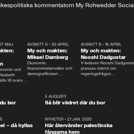
r inrikespolitiska kommentatorn My Rohwedder Soci
27 MAJ
3:51
AVSNITT 9
•
30 APRIL
24:00
AVSNITT 8
•
16 APRIL
25:1
kten:
My och makten:
My och makten:
Mikael Damberg
Nooshi Dadgostar
on
Ekonomin, 
V-ledaren Nooshi Dadgostar
finansministerrollen och 
pressas internt om 
onomin och 
demografikrisen. 
regeringsfrågan.

lisabeth 
Oppositionen ställs till svars 
I Aftonbladets 
ls till svars 
när Socialdemokraternas 
partiledarutfrågning ”My 
stern gästar 
Mikael Damberg gästar My 
och Makten” sätter hon ner 
My och Makten. 
och Makten. 
foten mot kritikerna:

1:06
5 AUGUSTI
1:0
– Vi ställer upp i val. Ska vi 
 du bor
Så blir vädret där du bor
vara med så sitter vi förstås 
25
1:22
NYHETER
•
21 JAN. 2025
0:5
ael – då hyllas
Här återvänder palestinska
fångarna hem