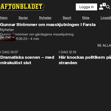
Logga in
Hem
Serier
Nyheter
Sport
Nöje
Livsstil
Gunnar Strömmer om masskjutningen i Farsta
Nyheter
Gunnar Strömmer om gårdagens masskjutning
Se mer
Nyheter
•
11.06.23
•
4 min
SE ALLA
I DAG 19:07
0:42
I DAG 12:19
Dramatiska scenen – med
Här knockas politikern p
mirakulöst slut
stranden