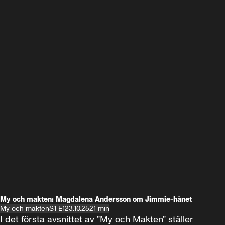
My och makten: Magdalena Andersson om Jimmie-hånet
My och makten
S1 E1
23.10.25
21 min
I det första avsnittet av ”My och Makten” ställer 