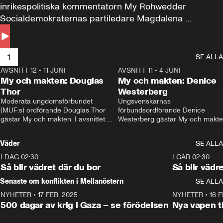
inrikespolitiska kommentatorn My Rohwedder 
Socialdemokraternas partiledare Magdalena 
Andersson till svars.
1
SE ALLA
AVSNITT 12
•
11 JUNI
26:27
AVSNITT 11
•
4 JUNI
2
My och makten: Douglas
My och makten: Denice
Thor
Westerberg
Moderata ungdomsförbundet 
Ungsvenskarnas 
(MUF:s) ordförande Douglas Thor 
förbundsordförande Denice 
gästar My och makten. I avsnittet 
Westerberg gästar My och makten.
diskuteras tonårsutvisningarna och 
avsnittet diskuteras migrationsfrå
hur Moderaterna ska locka väljare till 
och hur SD ska locka kvinnliga 
Väder
SE ALLA
valet i höst. 
väljare. 
I DAG 02:30
1:06
I GÅR 02:30
Så blir vädret där du bor
Så blir vädr
Senaste om konflikten i Mellanöstern
SE ALLA
NYHETER
•
17 FEB. 2025
0:45
NYHETER
•
16 F
500 dagar av krig i Gaza – se förödelsen
Nya vapen ti