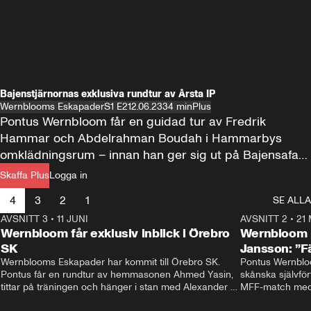
Bajenstjärnornas exklusiva rundtur av Årsta IP
Wernblooms Eskapader
S1 E2
12.06.23
34 min
Plus
Pontus Wernbloom får en guidad tur av Fredrik 
Hammar och Abdelrahman Boudah i Hammarbys 
omklädningsrum – innan han ger sig ut på Bajensafari 
med komikern Nisse Hallberg
Skaffa Plus
Logga in
4
3
2
1
SE ALLA
AVSNITT 3
•
11 JUNI
48:33
AVSNITT 2
•
21
Wernbloom får exklusiv inblick i Örebro
Wernbloom p
SK
Jansson: ”F
Wernblooms Eskapader har kommit till Örebro SK. 
Pontus Wernbloo
Pontus får en rundtur av hemmasonen Ahmed Yasin, 
skånska självför
tittar på träningen och hänger i stan med Alexander 
MFF-match med 
Axén, får en pratstund med huvudtränare Rikard 
och hjälper ska