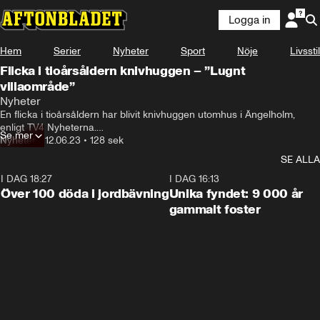
Logga in
Hem
Serier
Nyheter
Sport
Nöje
Livsstil
Flicka i tioårsåldern knivhuggen – ”Lugnt
villaområde”
Nyheter
En flicka i tioårsåldern har blivit knivhuggen utomhus i Ängelholm, 
enligt TV4 Nyheterna.

Se mer
Flickan är allvarligt skadad. En kvinna i 35-årsåldern har gripits 
Nyheter
•
12.06.23
•
128 sek
misstänkt för mordförsök.

SE ALLA
Enligt polisen verkar kvinnan och flickan vara helt okända för varandra.
I DAG 18:27
0:31
I DAG 16:13
Över 100 döda i jordbävning
Unika fyndet: 9 000 år
gammalt foster