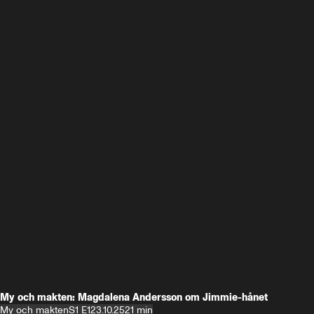
My och makten: Magdalena Andersson om Jimmie-hånet
My och makten
S1 E1
23.10.25
21 min