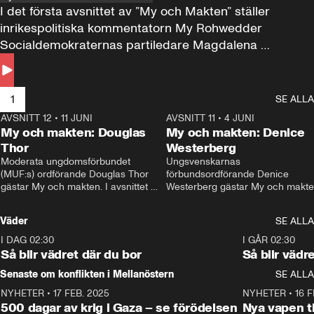
I det första avsnittet av ”My och Makten” ställer 
inrikespolitiska kommentatorn My Rohwedder 
Socialdemokraternas partiledare Magdalena 
Andersson till svars.
1
SE ALLA
AVSNITT 12
•
11 JUNI
26:27
AVSNITT 11
•
4 JUNI
2
My och makten: Douglas
My och makten: Denice
Thor
Westerberg
Moderata ungdomsförbundet 
Ungsvenskarnas 
(MUF:s) ordförande Douglas Thor 
förbundsordförande Denice 
gästar My och makten. I avsnittet 
Westerberg gästar My och makten.
diskuteras tonårsutvisningarna och 
avsnittet diskuteras migrationsfrå
hur Moderaterna ska locka väljare till 
och hur SD ska locka kvinnliga 
Väder
SE ALLA
valet i höst. 
väljare. 
I DAG 02:30
1:06
I GÅR 02:30
Så blir vädret där du bor
Så blir vädr
Senaste om konflikten i Mellanöstern
SE ALLA
NYHETER
•
17 FEB. 2025
0:45
NYHETER
•
16 F
500 dagar av krig i Gaza – se förödelsen
Nya vapen ti