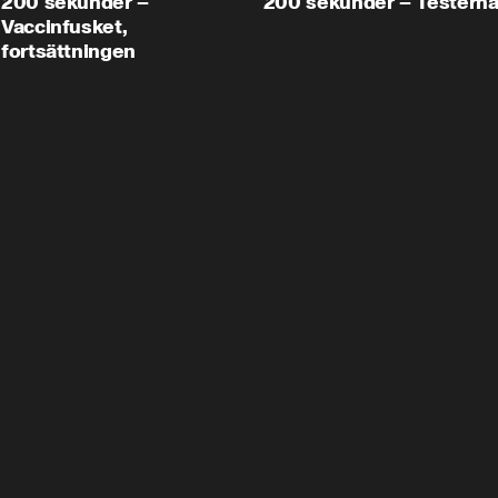
200 sekunder –
200 sekunder – Testern
Vaccinfusket,
fortsättningen