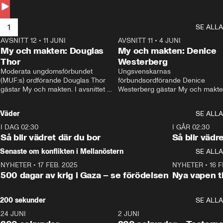
Andersson till svars.
1
SE ALLA
AVSNITT 12
•
11 JUNI
26:27
AVSNITT 11
•
4 JUNI
2
My och makten: Douglas
My och makten: Denice
Thor
Westerberg
Moderata ungdomsförbundet 
Ungsvenskarnas 
(MUF:s) ordförande Douglas Thor 
förbundsordförande Denice 
gästar My och makten. I avsnittet 
Westerberg gästar My och makten.
diskuteras tonårsutvisningarna och 
avsnittet diskuteras migrationsfrå
hur Moderaterna ska locka väljare till 
och hur SD ska locka kvinnliga 
Väder
SE ALLA
valet i höst. 
väljare. 
I DAG 02:30
1:06
I GÅR 02:30
Så blir vädret där du bor
Så blir vädr
Senaste om konflikten i Mellanöstern
SE ALLA
NYHETER
•
17 FEB. 2025
0:45
NYHETER
•
16 F
500 dagar av krig i Gaza – se förödelsen
Nya vapen ti
200 sekunder
SE ALLA
24 JUNI
5:00
2 JUNI