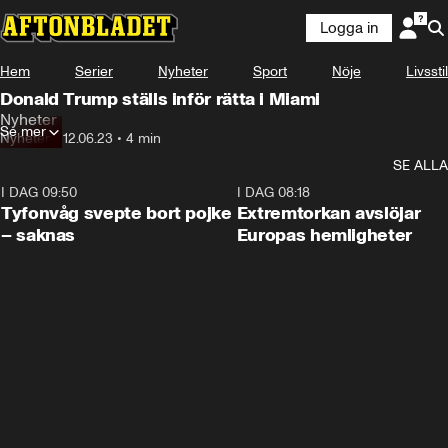
Logga in
Hem
Serier
Nyheter
Sport
Nöje
Livsstil
Donald Trump ställs inför rätta i Miami
Nyheter
Se mer
Nyheter
•
12.06.23
•
4 min
SE ALLA
I DAG 09:50
0:53
I DAG 08:18
Tyfonvåg svepte bort pojke
Extremtorkan avslöjar
– saknas
Europas hemligheter