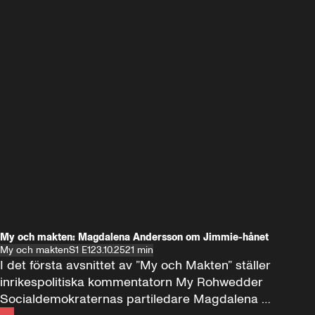
My och makten: Magdalena Andersson om Jimmie-hånet
My och makten
S1 E1
23.10.25
21 min
I det första avsnittet av ”My och Makten” ställer 
inrikespolitiska kommentatorn My Rohwedder 
Socialdemokraternas partiledare Magdalena 