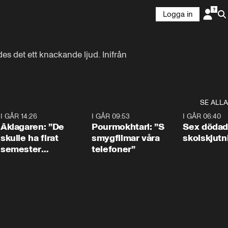
Logga in
s det ett knackande ljud. Inifrån 
SE ALLA
4
I GÅR 14:26
1:54
I GÅR 09:53
1:36
I GÅR 06:40
Åklagaren: ”De
Pourmokhtari: ”S
Sex dödad
skulle ha firat
smygfilmar våra
skolskjutn
semester
telefoner”
tillsammans”