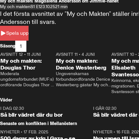
My och makten: Magdalena Andersson om Jimmie-hånet
My och makten
S1 E1
23.10.25
21 min
I det första avsnittet av ”My och Makten” ställe
Andersson till svars.
Spela upp
1
Säsong
AVSNITT 12
•
11 JUNI
26:27
AVSNITT 11
•
4 JUNI
23:40
AVSNITT 10
•
My och makten:
My och makten:
My och ma
Douglas Thor
Denice Westerberg
Elisabeth
Moderata 
Ungsvenskarnas 
Svantess
ungdomsförbundet (MUF:s) 
förbundsordförande Denice 
Kvinnorna, ek
ordförande Douglas Thor 
Westerberg gästar My och 
migrationen. E
gästar My och makten. I 
makten. I avsnittet 
Svantesson stäl
avsnittet diskuteras 
diskuteras migrationsfrågan 
när finansmini
Väder
tonårsutvisningarna och hur 
och hur SD ska locka 
Moderaterna ska locka 
kvinnliga väljare. 
I DAG 02:30
1:06
I GÅR 02:30
väljare till valet i höst. 
Så blir vädret där du bor
Så blir vädret där
Senaste om konflikten i Mellanöstern
NYHETER
•
17 FEB. 2025
0:45
NYHETER
•
16 FEB. 20
500 dagar av krig i Gaza – se
Nya vapen till Isr