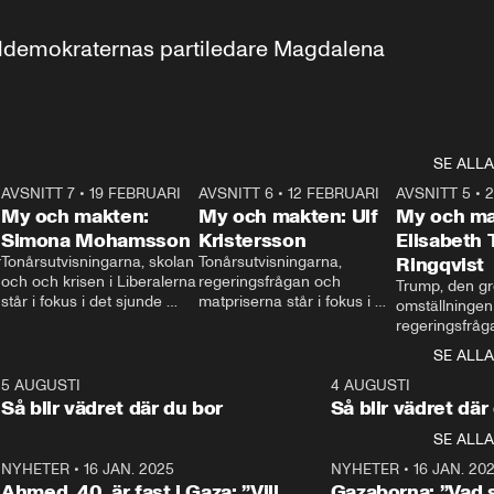
aldemokraternas partiledare Magdalena 
SE ALLA
7
AVSNITT 7
•
19 FEBRUARI
24:30
AVSNITT 6
•
12 FEBRUARI
27:30
AVSNITT 5
•
My och makten:
My och makten: Ulf
My och ma
Simona Mohamsson
Kristersson
Elisabeth
 
Tonårsutvisningarna, skolan 
Tonårsutvisningarna, 
Ringqvist
och och krisen i Liberalerna 
regeringsfrågan och 
Trump, den gr
står i fokus i det sjunde 
matpriserna står i fokus i 
omställningen
avsnittet av ”My och 
det sjätte avsnittet av ”My 
regeringsfråga
makten”. Se när 
och makten”. Se när 
centrum i det 
SE ALLA
Aftonbladets inrikespolitiska 
Aftonbladets inrikespolitiska 
avsnittet av ”
kommentator My 
kommentator My 
6
5 AUGUSTI
1:06
4 AUGUSTI
Makten”. Se nä
Rohwedder ställer 
Rohwedder ställer 
Så blir vädret där du bor
Så blir vädret där
Aftonbladets in
utbildnings- och 
statsminister Ulf Kristersson 
kommentator 
SE ALLA
integrationsminister Simona 
till svars.
Rohwedder stäl
Mohamsson till svars.
Centerpartiets
2
NYHETER
•
16 JAN. 2025
1:01
NYHETER
•
16 JAN. 20
Thand Ring till
Ahmed, 40, är fast i Gaza: ”Vill
Gazaborna: ”Vad s