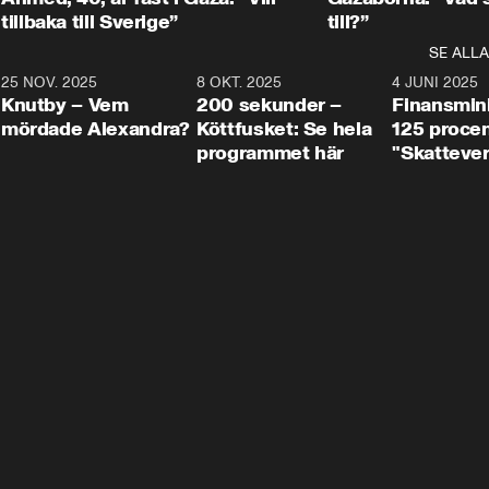
tillbaka till Sverige”
till?”
SE ALLA
3
25 NOV. 2025
31:05
8 OKT. 2025
4:29
4 JUNI 2025
Knutby – Vem
200 sekunder –
Finansmin
mördade Alexandra?
Köttfusket: Se hela
125 procent
programmet här
"Skattever
viktig uppg