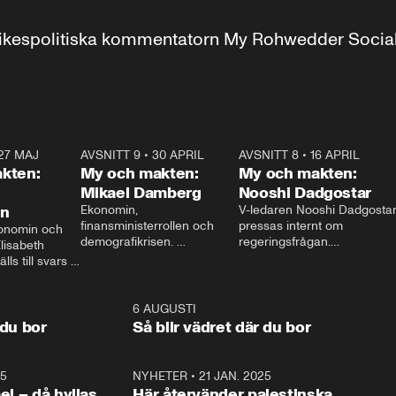
r inrikespolitiska kommentatorn My Rohwedder Soci
27 MAJ
3:51
AVSNITT 9
•
30 APRIL
24:00
AVSNITT 8
•
16 APRIL
25:1
kten:
My och makten:
My och makten:
Mikael Damberg
Nooshi Dadgostar
on
Ekonomin, 
V-ledaren Nooshi Dadgostar
finansministerrollen och 
pressas internt om 
onomin och 
demografikrisen. 
regeringsfrågan.

lisabeth 
Oppositionen ställs till svars 
I Aftonbladets 
ls till svars 
när Socialdemokraternas 
partiledarutfrågning ”My 
stern gästar 
Mikael Damberg gästar My 
och Makten” sätter hon ner 
My och Makten. 
och Makten. 
foten mot kritikerna:

1:06
6 AUGUSTI
1:0
– Vi ställer upp i val. Ska vi 
 du bor
Så blir vädret där du bor
vara med så sitter vi förstås 
25
1:22
NYHETER
•
21 JAN. 2025
0:5
ael – då hyllas
Här återvänder palestinska