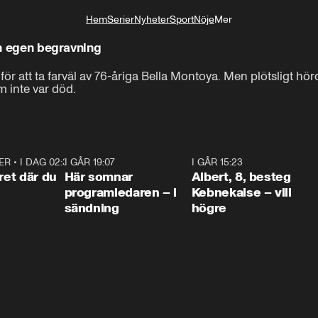
Hem
Serier
Nyheter
Sport
Nöje
Mer
Livsstil
sin egen begravning
 att ta farväl av 76-åriga Bella Montoya. Men plötsligt hörde
m inte var död.
ER
•
I DAG 02:30
1:06
I GÅR 19:07
0:45
I GÅR 15:23
0:5
ret där du
Här somnar
Albert, 8, besteg
programledaren – i
Kebnekaise – vill
sändning
högre