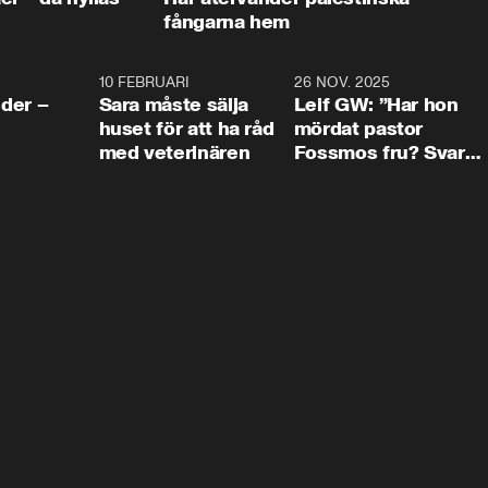
fångarna hem
4:24
10 FEBRUARI
4:13
26 NOV. 2025
8:1
der –
Sara måste sälja
Leif GW: ”Har hon
huset för att ha råd
mördat pastor
med veterinären
Fossmos fru? Svar
nej.”