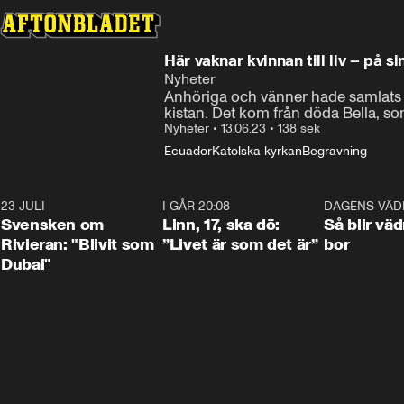
Här vaknar kvinnan till liv – på 
Nyheter
Anhöriga och vänner hade samlats för
kistan. Det kom från döda Bella, so
Nyheter
•
13.06.23
•
138 sek
Ecuador
Katolska kyrkan
Begravning
23 JULI
1:42
I GÅR 20:08
4:36
DAGENS VÄD
Svensken om
Linn, 17, ska dö:
Så blir väd
Rivieran: "Blivit som
”Livet är som det är”
bor
Dubai"