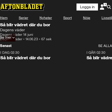
Logga in
Hem
Serier
Nyheter
Sport
Nöje
Livsstil
Så blir vädret där du bor
Dagens väder
Dagens väder 14 juni
Se mer
Dagens väder
•
14.06.23
•
67 sek
Senast
SE ALLA
I DAG 02:30
1:06
I GÅR 02:30
Så blir vädret där du bor
Så blir vädr