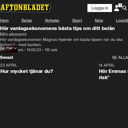
Logga in
Hem
Serier
Nyheter
Sport
Nöje
Livsstil
Hör vardagsekonomens bästa tips om ditt bolån
Min ekonomi
Hör vardagsekonomen Magnus Hjelmér om bästa tipsen när du ska 
förhandla med banken.
Se mer
Min ekonomi
•
14.06.23
•
110 sek
Senast
SE ALLA
23 APRIL
1:08
14 APRIL
Hur mycket tjänar du?
Hör Emmas bä
risk"