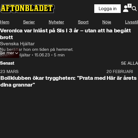
Logga in
Hem
Serier
Nyheter
Sport
Nöje
Livsstil
Veronica var inlåst på Sis i 3 år – utan att ha begått
brott
Det första som hände när jag kom dit var att jag fick klä mig 
Svenska Hjältar
helt naken framför två personer.
Nu berättar hon om tiden på hemmet.
Se mer
Svenska Hjältar
•
15.06.23
•
5 min
Senast
SE ALLA
23 MARS
1:27
20 FEBRUARI
Bollklubben ökar tryggheten: "Prata med
Här är årets
dina grannar"