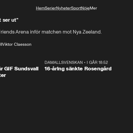
Hem
Serier
Nyheter
Sport
Nöje
Mer
Livsstil
 ser ut"
Friends Arena inför matchen mot Nya Zeeland.
ll
Viktor Claesson
1:44
DAMALLSVENSKAN
•
I GÅR 18:52
0:4
r GIF Sundsvall
16-åring sänkte Rosengård
ter