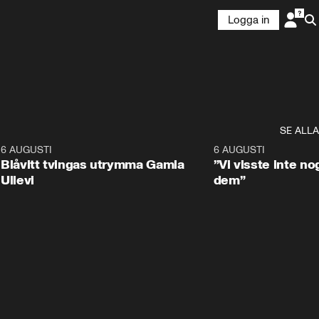
Logga in
SE ALLA
7
6 AUGUSTI
0:29
6 AUGUSTI
Blåvitt tvingas utrymma Gamla
”Vi visste inte n
Ullevi
dem”