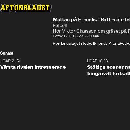
Mattan på Friends: "Bättre än det
Fotboll
Hör Viktor Claesson om gräset på 
Fotboll
•
15.06.23
•
30 sek
Herrlandslaget i fotboll
Friends Arena
Fotbo
Senast
I GÅR 21:51
0:31
I GÅR 18:53
Värsta rivalen intresserade
Stökiga scener nä
tunga svit fortsät