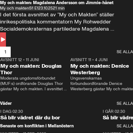
My och makten: Magdalena Andersson om Jimmie-hånet
My och makten
S1 E1
23.10.25
21 min
I det första avsnittet av ”My och Makten” ställer 
inrikespolitiska kommentatorn My Rohwedder 
Socialdemokraternas partiledare Magdalena 
Andersson till svars.
1
SE ALLA
AVSNITT 12
•
11 JUNI
26:27
AVSNITT 11
•
4 JUNI
2
My och makten: Douglas
My och makten: Denice
Thor
Westerberg
Moderata ungdomsförbundet 
Ungsvenskarnas 
(MUF:s) ordförande Douglas Thor 
förbundsordförande Denice 
gästar My och makten. I avsnittet 
Westerberg gästar My och makten.
diskuteras tonårsutvisningarna och 
avsnittet diskuteras migrationsfrå
hur Moderaterna ska locka väljare till 
och hur SD ska locka kvinnliga 
Väder
SE ALLA
valet i höst. 
väljare. 
I DAG 02:30
1:06
I GÅR 02:30
Så blir vädret där du bor
Så blir vädr
Senaste om konflikten i Mellanöstern
SE ALLA