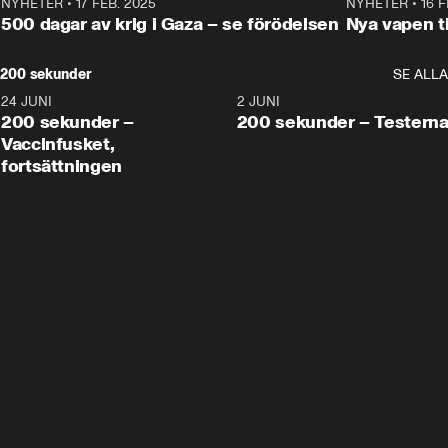
NYHETER
•
17 FEB. 2025
0:45
NYHETER
•
16 F
500 dagar av krig i Gaza – se förödelsen
Nya vapen ti
200 sekunder
SE ALLA
24 JUNI
5:00
2 JUNI
200 sekunder –
200 sekunder – Testern
Vaccinfusket,
fortsättningen