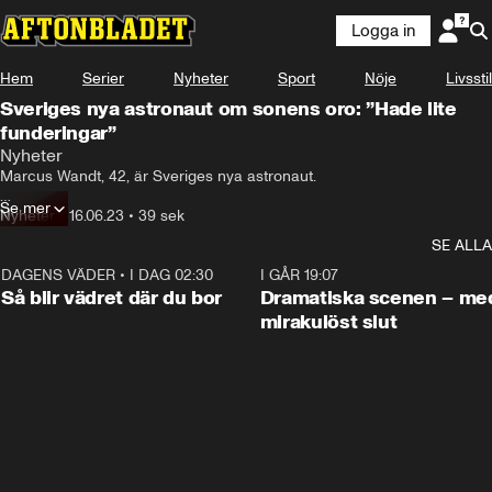
Logga in
Hem
Serier
Nyheter
Sport
Nöje
Livsstil
Sveriges nya astronaut om sonens oro: ”Hade lite
funderingar”
Nyheter
Marcus Wandt, 42, är Sveriges nya astronaut. 

Se mer
Inom ett år ska han till den internationella rymdstationen ISS.

Nyheter
•
16.06.23
•
39 sek
SE ALLA
Hemma på jorden väntar fru och tre söner när han kommer tillbaka.
DAGENS VÄDER
•
I DAG 02:30
1:06
I GÅR 19:07
Så blir vädret där du bor
Dramatiska scenen – me
mirakulöst slut