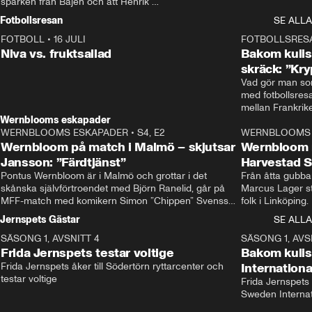
sparken från Bajen och att Henrik 
Rydström tar över
Fotbollsresan
SE ALLA
FOTBOLL
•
16 JULI
0:44
FOTBOLLSRES
Niva vs. fruktsallad
Bakom kulis
skräck: ”Kry
Vad gör man som
med fotbollsres
Wernblooms eskapader
WERNBLOOMS ESKAPADER
•
S4, E2
38:23
WERNBLOOMS 
Wernbloom på match i Malmö – skjutsar
Wernbloom 
Jansson: ”Färdtjänst”
Harvestad 
Pontus Wernbloom är i Malmö och grottar i det 
Från åtta gubbar 
skånska självförtroendet med Björn Ranelid, går på 
Marcus Lager sta
MFF-match med komikern Simon ”Chippen” Svensson 
folk i Linköping
och hjälper skadade stjärnbacken Pontus Jansson 
och Wernbloom kl
Jernspets Gästar
SE ALLA
hem. 
SÄSONG 1, AVSNITT 4
13:37
SÄSONG 1, AVS
Frida Jernspets testar voltige
Bakom kuli
Frida Jernspets åker till Södertörn ryttarcenter och 
Internation
testar voltige
Frida Jernspets 
Sweden Interna