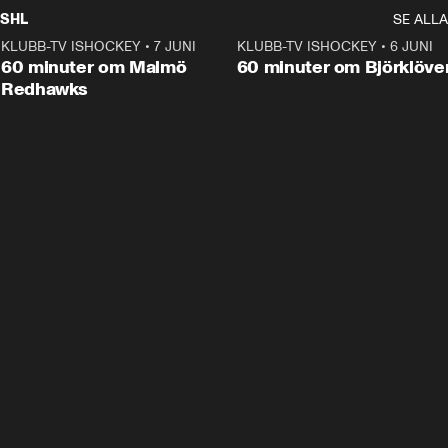
SHL
SE ALLA
KLUBB-TV ISHOCKEY
•
7 JUNI
1:02:53
KLUBB-TV ISHOCKEY
•
6 JUNI
1:0
Plus
60 minuter om Malmö
60 minuter om Björklöve
Redhawks