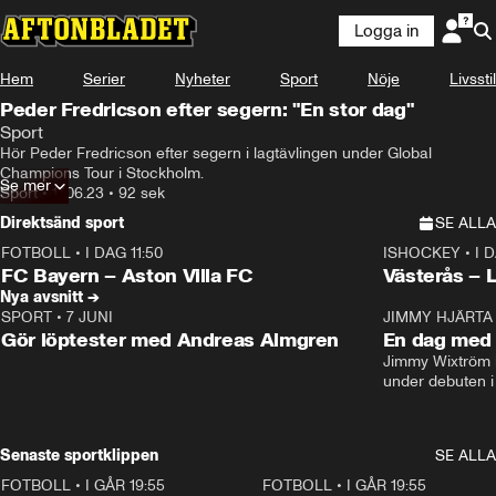
Logga in
Hem
Serier
Nyheter
Sport
Nöje
Livsstil
Peder Fredricson efter segern: "En stor dag"
Sport
Hör Peder Fredricson efter segern i lagtävlingen under Global 
Champions Tour i Stockholm.
Se mer
Sport
•
17.06.23
•
92 sek
Direktsänd sport
SE ALLA
FOTBOLL
•
I DAG 11:50
ISHOCKEY
•
I 
Plus
Plus
FC Bayern – Aston Villa FC
Västerås – 
Nya avsnitt →
SPORT
•
7 JUNI
16:36
JIMMY HJÄRTA
Gör löptester med Andreas Almgren
En dag med 
Jimmy Wixtröm 
under debuten i
Senaste sportklippen
SE ALLA
FOTBOLL
•
I GÅR 19:55
0:29
FOTBOLL
•
I GÅR 19:55