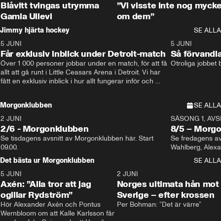
Blåvitt tvingas utrymma
”Vi visste inte nog mycke
Gamla Ullevi
om dem”
Jimmy hjärta hockey
SE ALLA
5 JUNI
11:14
5 JUNI
Får exklusiv inblick under Detroit-match
Så förvandl
Över 1 000 personer jobbar under en match, för att få 
Otroliga jobbet
allt att gå runt i Little Ceasars Arena i Detroit. Vi har 
fått en exklusiv inblick i hur allt fungerar inför och 
under match i världens bästa hockeyliga
Morgonklubben
SE ALLA
2 JUNI
SÄSONG 1, AVSN
2/6 - Morgonklubben
8/5 – Morg
Se tisdagens avsnitt av Morgonklubben här. Start 
Se fredagens av
09.00. 
Det bästa ur Morgonklubben
SE ALLA
5 JUNI
0:44
2 JUNI
Axén: ”Alla tror att jag
Norges ultimata hån mot
ogillar Rydström”
Sverige – efter krossen
Hör Alexander Axén och Pontus 
Per Bohman: ”Det är värre”
Wernbloom om att Kalle Karlsson får 