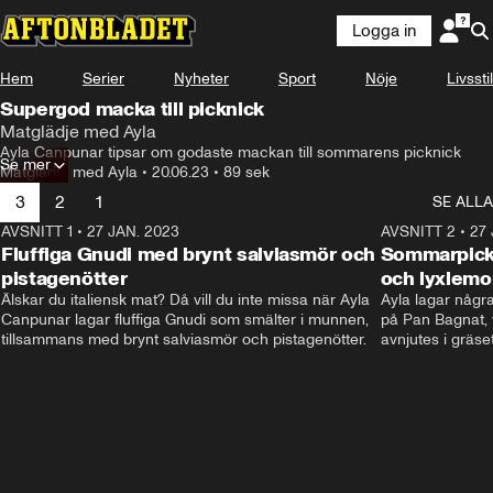
Logga in
Hem
Serier
Nyheter
Sport
Nöje
Livsstil
Supergod macka till picknick
Matglädje med Ayla
Ayla Canpunar tipsar om godaste mackan till sommarens picknick
Se mer
Matglädje med Ayla
•
20.06.23
•
89 sek
3
2
1
SE ALLA
AVSNITT 1
•
27 JAN. 2023
11:12
AVSNITT 2
•
27 
Fluffiga Gnudi med brynt salviasmör och
Sommarpick
pistagenötter
och lyxlem
Älskar du italiensk mat? Då vill du inte missa när Ayla 
Ayla lagar några
Canpunar lagar fluffiga Gnudi som smälter i munnen, 
på Pan Bagnat,
tillsammans med brynt salviasmör och pistagenötter.
avnjutes i gräset