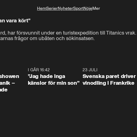
Hem
Serier
Nyheter
Sport
Nöje
Mer
Livsstil
an vara kört”
ar försvunnit under en turistexpedition till Titanics vrak. 
ttarnas frågor om ubåten och sökinsatsen.
0:42
I GÅR 16:42
1:36
23 JULI
1:5
ishowen
”Jag hade inga
Svenska paret driver
anik –
känslor för min son”
vinodling i Frankrike
ade