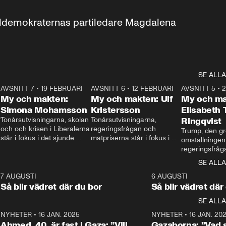
aldemokraternas partiledare Magdalena 
SE ALLA
7
AVSNITT 7
•
19 FEBRUARI
24:30
AVSNITT 6
•
12 FEBRUARI
27:30
AVSNITT 5
•
My och makten:
My och makten: Ulf
My och ma
Simona Mohamsson
Kristersson
Elisabeth
 
Tonårsutvisningarna, skolan 
Tonårsutvisningarna, 
Ringqvist
och och krisen i Liberalerna 
regeringsfrågan och 
Trump, den gr
står i fokus i det sjunde 
matpriserna står i fokus i 
omställningen
avsnittet av ”My och 
det sjätte avsnittet av ”My 
regeringsfråga
makten”. Se när 
och makten”. Se när 
centrum i det 
SE ALLA
Aftonbladets inrikespolitiska 
Aftonbladets inrikespolitiska 
avsnittet av ”
kommentator My 
kommentator My 
6
7 AUGUSTI
1:06
6 AUGUSTI
Makten”. Se nä
Rohwedder ställer 
Rohwedder ställer 
Så blir vädret där du bor
Så blir vädret där
Aftonbladets in
utbildnings- och 
statsminister Ulf Kristersson 
kommentator 
SE ALLA
integrationsminister Simona 
till svars.
Rohwedder stäl
Mohamsson till svars.
Centerpartiets
2
NYHETER
•
16 JAN. 2025
1:01
NYHETER
•
16 JAN. 20
Thand Ring till
Ahmed, 40, är fast i Gaza: ”Vill
Gazaborna: ”Vad s