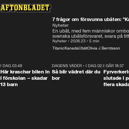
7 frågor om försvunna ubåten: ”K
Nyheter
En ubåt, med fem människor ombord, h
svenska ubåtsförsvaret, svara på ti
Nyheter
•
20.06.23
•
5 min
Titanic
Kanada
Ubåt
Olivia J Berntsson
I DAG 03:48
0:29
DAGENS VÄDER
•
I DAG 02:30
1:06
I GÅR 18:37
Här kraschar bilen in
Så blir vädret där du
Fyrverker
i förskolan – skadar
bor
slutade i p
13 barn
flera skad