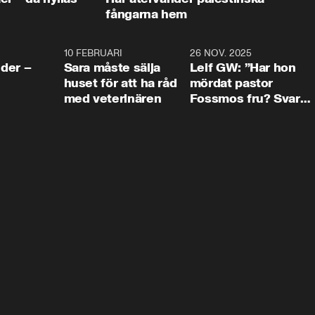
fångarna hem
4:24
10 FEBRUARI
4:13
26 NOV. 2025
8:1
der –
Sara måste sälja
Leif GW: ”Har hon
huset för att ha råd
mördat pastor
med veterinären
Fossmos fru? Svar
nej.”