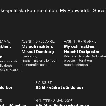
r inrikespolitiska kommentatorn My Rohwedder Soci
27 MAJ
3:51
AVSNITT 9
•
30 APRIL
24:00
AVSNITT 8
•
16 APRIL
25:1
kten:
My och makten:
My och makten:
Mikael Damberg
Nooshi Dadgostar
on
Ekonomin, 
V-ledaren Nooshi Dadgostar
finansministerrollen och 
pressas internt om 
onomin och 
demografikrisen. 
regeringsfrågan.

lisabeth 
Oppositionen ställs till svars 
I Aftonbladets 
ls till svars 
när Socialdemokraternas 
partiledarutfrågning ”My 
stern gästar 
Mikael Damberg gästar My 
och Makten” sätter hon ner 
My och Makten. 
och Makten. 
foten mot kritikerna:

1:06
8 AUGUSTI
1:0
– Vi ställer upp i val. Ska vi 
 du bor
Så blir vädret där du bor
vara med så sitter vi förstås 
25
1:22
NYHETER
•
21 JAN. 2025
0:5
ael – då hyllas
Här återvänder palestinska