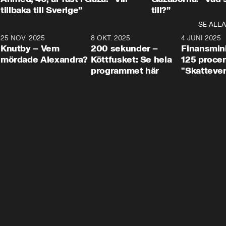
tillbaka till Sverige”
till?”
SE ALLA
3
25 NOV. 2025
31:05
8 OKT. 2025
4:29
4 JUNI 2025
Knutby – Vem
200 sekunder –
Finansmin
mördade Alexandra?
Köttfusket: Se hela
125 procent
programmet här
"Skattever
viktig uppg