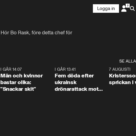
Logga in
Hör Bo Rask, före detta chef för 
SE ALLA
2
I GÅR 14:07
1:11
I GÅR 13:41
0:29
7 AUGUSTI
Män och kvinnor
Fem döda efter
Kristersso
bastar olika:
ukrainsk
sprickan i
"Snackar skit"
drönarattack mot
bostadshus