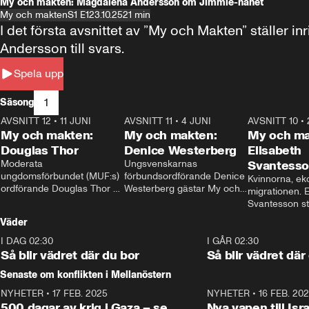
My och makten: Magdalena Andersson om Jimmie-hånet
My och makten
S1 E1
23.10.25
21 min
I det första avsnittet av ”My och Makten” ställe
Andersson till svars.
Spela upp
1
Säsong
AVSNITT 12
•
11 JUNI
26:27
AVSNITT 11
•
4 JUNI
23:40
AVSNITT 10
•
My och makten:
My och makten:
My och ma
Douglas Thor
Denice Westerberg
Elisabeth
Moderata 
Ungsvenskarnas 
Svantess
ungdomsförbundet (MUF:s) 
förbundsordförande Denice 
Kvinnorna, ek
ordförande Douglas Thor 
Westerberg gästar My och 
migrationen. E
gästar My och makten. I 
makten. I avsnittet 
Svantesson stäl
avsnittet diskuteras 
diskuteras migrationsfrågan 
när finansmini
Väder
tonårsutvisningarna och hur 
och hur SD ska locka 
Moderaterna ska locka 
kvinnliga väljare. 
I DAG 02:30
1:06
I GÅR 02:30
väljare till valet i höst. 
Så blir vädret där du bor
Så blir vädret där
Senaste om konflikten i Mellanöstern
NYHETER
•
17 FEB. 2025
0:45
NYHETER
•
16 FEB. 20
500 dagar av krig i Gaza – se
Nya vapen till Isr