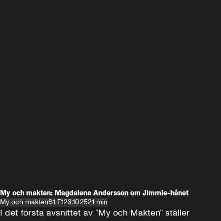
My och makten: Magdalena Andersson om Jimmie-hånet
My och makten
S1 E1
23.10.25
21 min
I det första avsnittet av ”My och Makten” ställer 