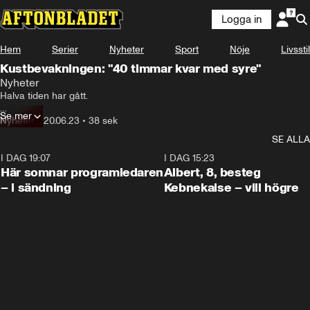
Logga in
Hem
Serier
Nyheter
Sport
Nöje
Livsstil
Kustbevakningen: "40 timmar kvar med syre"
Nyheter
Halva tiden har gått.

Se mer
Om 40 timmar tar syret i ubåten slut.

Nyheter
•
20.06.23
•
38 sek
SE ALLA
Räddningsteamet har fortfarande ingen aning om farkosten är
I DAG 19:07
0:45
I DAG 15:23
Här somnar programledaren
Albert, 8, besteg
– i sändning
Kebnekaise – vill högre