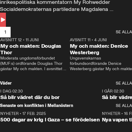
inrikespolitiska kommentatorn My Rohwedder 
Socialdemokraternas partiledare Magdalena 
Andersson till svars.
1
SE ALLA
AVSNITT 12
•
11 JUNI
26:27
AVSNITT 11
•
4 JUNI
2
My och makten: Douglas
My och makten: Denice
Thor
Westerberg
Moderata ungdomsförbundet 
Ungsvenskarnas 
(MUF:s) ordförande Douglas Thor 
förbundsordförande Denice 
gästar My och makten. I avsnittet 
Westerberg gästar My och makten.
diskuteras tonårsutvisningarna och 
avsnittet diskuteras migrationsfrå
hur Moderaterna ska locka väljare till 
och hur SD ska locka kvinnliga 
Väder
SE ALLA
valet i höst. 
väljare. 
I DAG 02:30
1:06
I GÅR 02:30
Så blir vädret där du bor
Så blir vädr
Senaste om konflikten i Mellanöstern
SE ALLA
NYHETER
•
17 FEB. 2025
0:45
NYHETER
•
16 F
500 dagar av krig i Gaza – se förödelsen
Nya vapen ti