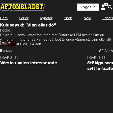
Logga in
Hem
Serier
Nyheter
Sport
Nöje
Livsstil
Kulusevski: ”Vinn eller dö”
Fotboll
Dejan Kulusevski efter förlusten mot Österrike i EM-kvalet: Om du 
vinner alla matcher så kan det gå. Det är enda vägen så, vinn eller dö
Se mer
Fotboll
•
20.06.23
•
94 sek
Senast
SE ALLA
I GÅR 21:51
0:31
I GÅR 18:53
Värsta rivalen intresserade
Stökiga sce
svit fortsätt