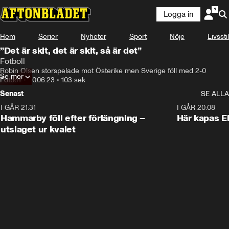
Logga in
Hem
Serier
Nyheter
Sport
Nöje
Livsstil
”Det är skit, det är skit, så är det”
Fotboll
Robin Olsen storspelade mot Österike men Sverige föll med 2-0
Se mer
Fotboll
•
20.06.23
•
103 sek
Senast
SE ALLA
I GÅR 21:31
1:28
I GÅR 20:08
Hammarby föll efter förlängning –
Här kapas El
utslaget ur kvalet