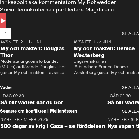
inrikespolitiska kommentatorn My Rohwedder 
Socialdemokraternas partiledare Magdalena 
Andersson till svars.
1
SE ALLA
AVSNITT 12
•
11 JUNI
26:27
AVSNITT 11
•
4 JUNI
2
My och makten: Douglas
My och makten: Denice
Thor
Westerberg
Moderata ungdomsförbundet 
Ungsvenskarnas 
(MUF:s) ordförande Douglas Thor 
förbundsordförande Denice 
gästar My och makten. I avsnittet 
Westerberg gästar My och makten.
diskuteras tonårsutvisningarna och 
avsnittet diskuteras migrationsfrå
hur Moderaterna ska locka väljare till 
och hur SD ska locka kvinnliga 
Väder
SE ALLA
valet i höst. 
väljare. 
I DAG 02:30
1:06
I GÅR 02:30
Så blir vädret där du bor
Så blir vädr
Senaste om konflikten i Mellanöstern
SE ALLA
NYHETER
•
17 FEB. 2025
0:45
NYHETER
•
16 F
500 dagar av krig i Gaza – se förödelsen
Nya vapen ti