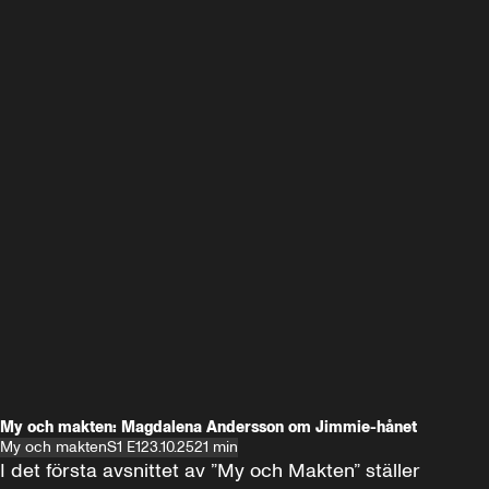
My och makten: Magdalena Andersson om Jimmie-hånet
My och makten
S1 E1
23.10.25
21 min
I det första avsnittet av ”My och Makten” ställer 