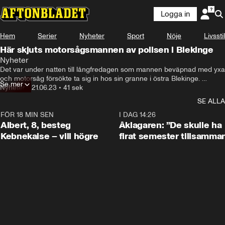
Logga in
Se SVT:s inslag här
Hem
Serier
Nyheter
Sport
Nöje
Livsstil
Här skjuts motorsågsmannen av polisen i Blekinge
Nyheter
Det var under natten till långfredagen som mannen beväpnad med yxa 
och motorsåg försökte ta sig in hos sin granne i östra Blekinge. 
Se mer
Mannen har nu dömts till 2,5 års fängelse för grovt olaga hot samt 
Nyheter
•
21.06.23
•
41 sek
grovt hot mot tjänsteman, rapporter SVT nyheter Blekinge.
SE ALLA
FÖR 18 MIN SEN
0:54
I DAG 14:26
Albert, 8, besteg
Åklagaren: ”De skulle ha
Kebnekaise – vill högre
firat semester tillsamma