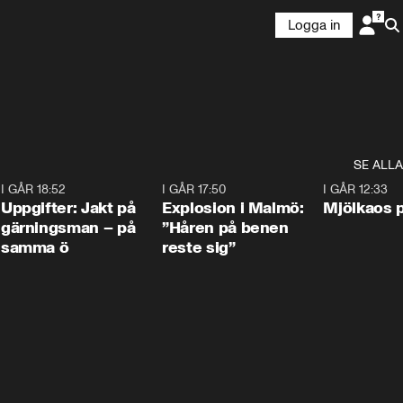
Logga in
SE ALLA
5
I GÅR 18:52
0:33
I GÅR 17:50
1:10
I GÅR 12:33
Uppgifter: Jakt på
Explosion i Malmö:
Mjölkaos p
gärningsman – på
”Håren på benen
samma ö
reste sig”