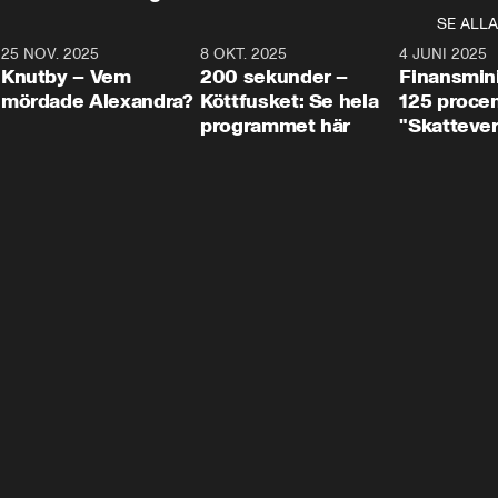
SE ALLA
3
25 NOV. 2025
31:05
8 OKT. 2025
4:29
4 JUNI 2025
Knutby – Vem
200 sekunder –
Finansmin
mördade Alexandra?
Köttfusket: Se hela
125 procent
programmet här
"Skattever
viktig uppg