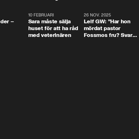
4:24
10 FEBRUARI
4:13
26 NOV. 2025
8:1
der –
Sara måste sälja
Leif GW: ”Har hon
huset för att ha råd
mördat pastor
med veterinären
Fossmos fru? Svar
nej.”