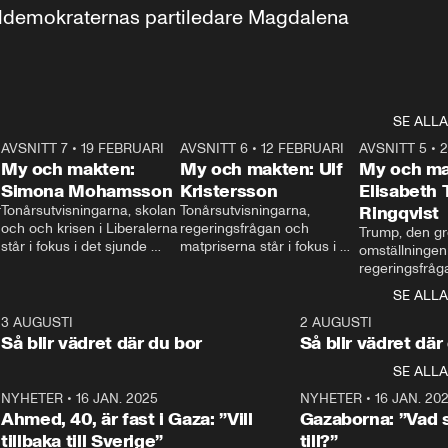
aldemokraternas partiledare Magdalena 
SE ALLA
7
AVSNITT 7
•
19 FEBRUARI
24:30
AVSNITT 6
•
12 FEBRUARI
27:30
AVSNITT 5
•
My och makten:
My och makten: Ulf
My och ma
Simona Mohamsson
Kristersson
Elisabeth
 
Tonårsutvisningarna, skolan 
Tonårsutvisningarna, 
Ringqvist
och och krisen i Liberalerna 
regeringsfrågan och 
Trump, den gr
står i fokus i det sjunde 
matpriserna står i fokus i 
omställningen
avsnittet av ”My och 
det sjätte avsnittet av ”My 
regeringsfråga
makten”. Se när 
och makten”. Se när 
centrum i det 
SE ALLA
Aftonbladets inrikespolitiska 
Aftonbladets inrikespolitiska 
avsnittet av ”
kommentator My 
kommentator My 
6
3 AUGUSTI
1:06
2 AUGUSTI
Makten”. Se nä
Rohwedder ställer 
Rohwedder ställer 
Så blir vädret där du bor
Så blir vädret där
Aftonbladets in
utbildnings- och 
statsminister Ulf Kristersson 
kommentator 
SE ALLA
integrationsminister Simona 
till svars.
Rohwedder stäl
Mohamsson till svars.
Centerpartiets
2
NYHETER
•
16 JAN. 2025
1:01
NYHETER
•
16 JAN. 20
Thand Ring till
Ahmed, 40, är fast i Gaza: ”Vill
Gazaborna: ”Vad s
tillbaka till Sverige”
till?”