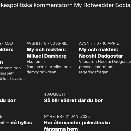
r inrikespolitiska kommentatorn My Rohwedder Soci
27 MAJ
3:51
AVSNITT 9
•
30 APRIL
24:00
AVSNITT 8
•
16 APRIL
25:1
kten:
My och makten:
My och makten:
Mikael Damberg
Nooshi Dadgostar
on
Ekonomin, 
V-ledaren Nooshi Dadgostar
finansministerrollen och 
pressas internt om 
onomin och 
demografikrisen. 
regeringsfrågan.

lisabeth 
Oppositionen ställs till svars 
I Aftonbladets 
ls till svars 
när Socialdemokraternas 
partiledarutfrågning ”My 
stern gästar 
Mikael Damberg gästar My 
och Makten” sätter hon ner 
My och Makten. 
och Makten. 
foten mot kritikerna:

1:06
4 AUGUSTI
1:0
– Vi ställer upp i val. Ska vi 
 du bor
Så blir vädret där du bor
vara med så sitter vi förstås 
25
1:22
NYHETER
•
21 JAN. 2025
0:5
ael – då hyllas
Här återvänder palestinska
fångarna hem