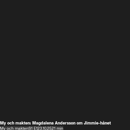
My och makten: Magdalena Andersson om Jimmie-hånet
My och makten
S1 E1
23.10.25
21 min