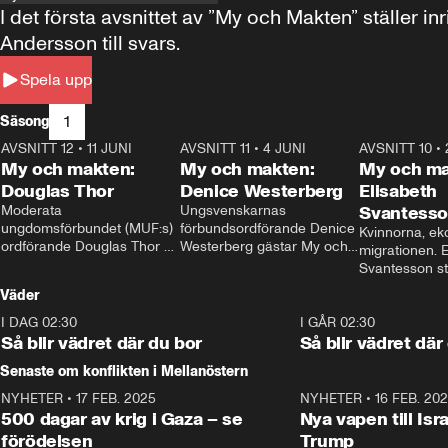
I det första avsnittet av ”My och Makten” ställe
Andersson till svars.
Spela upp
1
Säsong
AVSNITT 12
•
11 JUNI
26:27
AVSNITT 11
•
4 JUNI
23:40
AVSNITT 10
•
My och makten:
My och makten:
My och ma
Douglas Thor
Denice Westerberg
Elisabeth
Moderata 
Ungsvenskarnas 
Svantess
ungdomsförbundet (MUF:s) 
förbundsordförande Denice 
Kvinnorna, ek
ordförande Douglas Thor 
Westerberg gästar My och 
migrationen. E
gästar My och makten. I 
makten. I avsnittet 
Svantesson stäl
avsnittet diskuteras 
diskuteras migrationsfrågan 
när finansmini
Väder
tonårsutvisningarna och hur 
och hur SD ska locka 
Moderaterna ska locka 
kvinnliga väljare. 
I DAG 02:30
1:06
I GÅR 02:30
väljare till valet i höst. 
Så blir vädret där du bor
Så blir vädret där
Senaste om konflikten i Mellanöstern
NYHETER
•
17 FEB. 2025
0:45
NYHETER
•
16 FEB. 20
500 dagar av krig i Gaza – se
Nya vapen till Isr
förödelsen
Trump