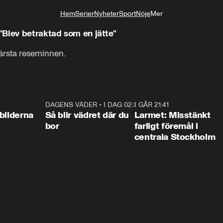
Hem
Serier
Nyheter
Sport
Nöje
Mer
Livsstil
"Blev betraktad som en jätte"
ärsta reseminnen.
Det var en resa till Skåne en dag.
0:31
DAGENS VÄDER
•
I DAG 02:30
1:06
I GÅR 21:41
0:3
bilderna
Så blir vädret där du
Larmet: Misstänkt
bor
farligt föremål i
centrala Stockholm