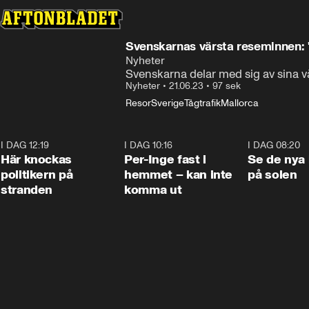
Svenskarnas värsta reseminnen: 
Nyheter
Svenskarna delar med sig av sina v
Nyheter
•
21.06.23
•
97 sek
Resor
Sverige
Tågtrafik
Mallorca
I DAG 12:19
0:45
I DAG 10:16
1:26
I DAG 08:20
Här knockas
Per-Inge fast i
Se de nya 
politikern på
hemmet – kan inte
på solen
stranden
komma ut