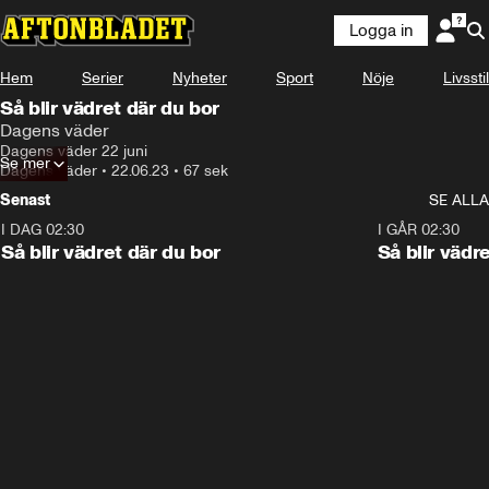
Logga in
Hem
Serier
Nyheter
Sport
Nöje
Livsstil
Så blir vädret där du bor
Dagens väder
Dagens väder 22 juni
Se mer
Dagens väder
•
22.06.23
•
67 sek
Senast
SE ALLA
I DAG 02:30
1:06
I GÅR 02:30
Så blir vädret där du bor
Så blir vädr