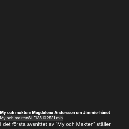
My och makten: Magdalena Andersson om Jimmie-hånet
My och makten
S1 E1
23.10.25
21 min
I det första avsnittet av ”My och Makten” ställer 