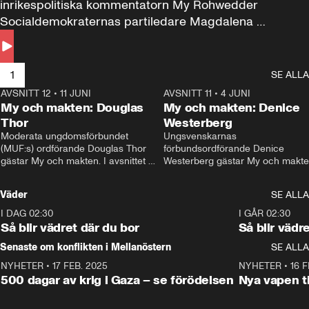
inrikespolitiska kommentatorn My Rohwedder 
Socialdemokraternas partiledare Magdalena 
Andersson till svars.
1
SE ALLA
AVSNITT 12
•
11 JUNI
26:27
AVSNITT 11
•
4 JUNI
2
My och makten: Douglas
My och makten: Denice
Thor
Westerberg
Moderata ungdomsförbundet 
Ungsvenskarnas 
(MUF:s) ordförande Douglas Thor 
förbundsordförande Denice 
gästar My och makten. I avsnittet 
Westerberg gästar My och makten.
diskuteras tonårsutvisningarna och 
avsnittet diskuteras migrationsfrå
hur Moderaterna ska locka väljare till 
och hur SD ska locka kvinnliga 
Väder
SE ALLA
valet i höst. 
väljare. 
I DAG 02:30
1:06
I GÅR 02:30
Så blir vädret där du bor
Så blir vädr
Senaste om konflikten i Mellanöstern
SE ALLA
NYHETER
•
17 FEB. 2025
0:45
NYHETER
•
16 F
500 dagar av krig i Gaza – se förödelsen
Nya vapen ti