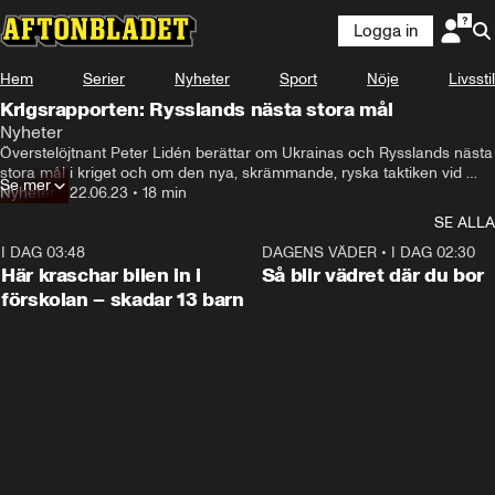
Logga in
Hem
Serier
Nyheter
Sport
Nöje
Livsstil
Krigsrapporten: Rysslands nästa stora mål
Nyheter
Överstelöjtnant Peter Lidén berättar om Ukrainas och Rysslands nästa 
stora mål i kriget och om den nya, skrämmande, ryska taktiken vid 
Se mer
frontlinjen.
Nyheter
•
22.06.23
•
18 min
SE ALLA
I DAG 03:48
0:29
DAGENS VÄDER
•
I DAG 02:30
Här kraschar bilen in i
Så blir vädret där du bor
förskolan – skadar 13 barn