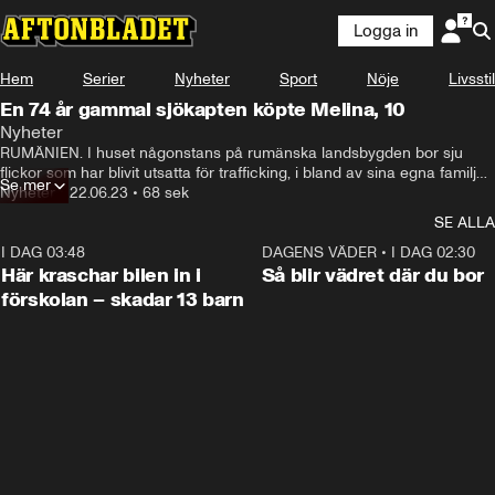
Logga in
Hem
Serier
Nyheter
Sport
Nöje
Livsstil
En 74 år gammal sjökapten köpte Melina, 10
Nyheter
RUMÄNIEN. I huset någonstans på rumänska landsbygden bor sju 
flickor som har blivit utsatta för trafficking, i bland av sina egna familjer 
Se mer
– de har aldrig fått en kram eller busat på en lekplats förut.

Nyheter
•
22.06.23
•
68 sek
SE ALLA
Nadira, 15, tvingades sälja blommor, tigga och prostituera sig, men 
vågade till slut fly från sin människohandlare. 

I DAG 03:48
0:29
DAGENS VÄDER
•
I DAG 02:30
Här kraschar bilen in i
Så blir vädret där du bor
– Vi som är här har varit igenom ett helvete, säger hon.
förskolan – skadar 13 barn