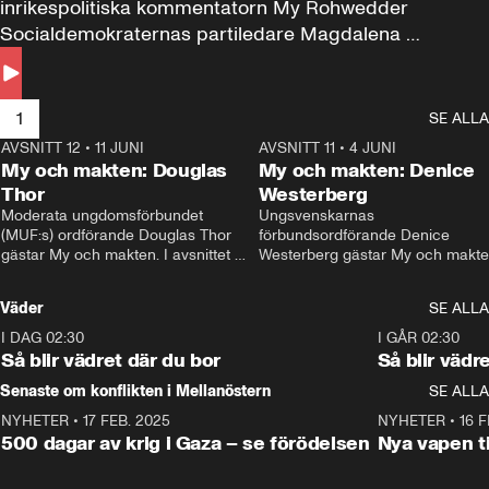
inrikespolitiska kommentatorn My Rohwedder 
Socialdemokraternas partiledare Magdalena 
Andersson till svars.
1
SE ALLA
AVSNITT 12
•
11 JUNI
26:27
AVSNITT 11
•
4 JUNI
2
My och makten: Douglas
My och makten: Denice
Thor
Westerberg
Moderata ungdomsförbundet 
Ungsvenskarnas 
(MUF:s) ordförande Douglas Thor 
förbundsordförande Denice 
gästar My och makten. I avsnittet 
Westerberg gästar My och makten.
diskuteras tonårsutvisningarna och 
avsnittet diskuteras migrationsfrå
hur Moderaterna ska locka väljare till 
och hur SD ska locka kvinnliga 
Väder
SE ALLA
valet i höst. 
väljare. 
I DAG 02:30
1:06
I GÅR 02:30
Så blir vädret där du bor
Så blir vädr
Senaste om konflikten i Mellanöstern
SE ALLA
NYHETER
•
17 FEB. 2025
0:45
NYHETER
•
16 F
500 dagar av krig i Gaza – se förödelsen
Nya vapen ti