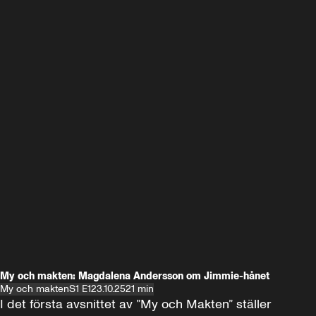
My och makten: Magdalena Andersson om Jimmie-hånet
My och makten
S1 E1
23.10.25
21 min
I det första avsnittet av ”My och Makten” ställer 