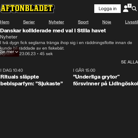
Logga in
Hem
Serier
Nyheter
Sport
Nöje
Livsstil
Danskar kolliderade med val i Stilla havet
Nyheter
I två dygn fick seglarna tränga ihop sig i en räddningsflotte innan de 
kunde bli räddade av en fiskebåt.
Se mer
Nyheter
•
23.06.23
•
45 sek
SE ALLA
I DAG 10:40
1:01
I GÅR 15:00
Rituals släppte
”Underliga grytor"
bebisparfym: ”Sjukaste”
försvinner på Lidingösko