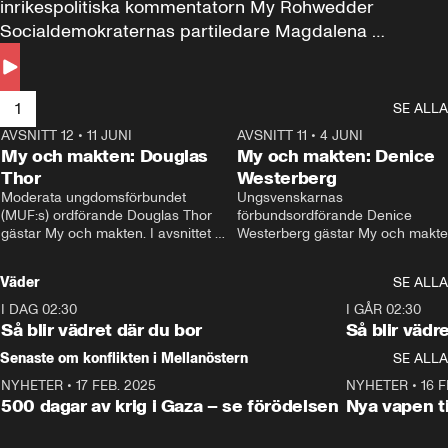
inrikespolitiska kommentatorn My Rohwedder 
Socialdemokraternas partiledare Magdalena 
Andersson till svars.
1
SE ALLA
AVSNITT 12
•
11 JUNI
26:27
AVSNITT 11
•
4 JUNI
2
My och makten: Douglas
My och makten: Denice
Thor
Westerberg
Moderata ungdomsförbundet 
Ungsvenskarnas 
(MUF:s) ordförande Douglas Thor 
förbundsordförande Denice 
gästar My och makten. I avsnittet 
Westerberg gästar My och makten.
diskuteras tonårsutvisningarna och 
avsnittet diskuteras migrationsfrå
hur Moderaterna ska locka väljare till 
och hur SD ska locka kvinnliga 
Väder
SE ALLA
valet i höst. 
väljare. 
I DAG 02:30
1:06
I GÅR 02:30
Så blir vädret där du bor
Så blir vädr
Senaste om konflikten i Mellanöstern
SE ALLA
NYHETER
•
17 FEB. 2025
0:45
NYHETER
•
16 F
500 dagar av krig i Gaza – se förödelsen
Nya vapen ti