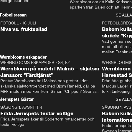
Morgonklubben
Wernbloom om att Kalle Karlsson 
sparken från Bajen och att Henrik
Rydström tar över
Fotbollsresan
SE ALLA
FOTBOLL
•
16 JULI
0:44
FOTBOLLSRES
Niva vs. fruktsallad
Bakom kulis
skräck: ”Kry
Vad gör man som
med fotbollsres
Wernblooms eskapader
WERNBLOOMS ESKAPADER
•
S4, E2
38:23
WERNBLOOMS 
Wernbloom på match i Malmö – skjutsar
Wernbloom 
Jansson: ”Färdtjänst”
Harvestad 
Pontus Wernbloom är i Malmö och grottar i det 
Från åtta gubbar 
skånska självförtroendet med Björn Ranelid, går på 
Marcus Lager sta
MFF-match med komikern Simon ”Chippen” Svensson 
folk i Linköping
och hjälper skadade stjärnbacken Pontus Jansson 
och Wernbloom kl
Jernspets Gästar
SE ALLA
hem. 
SÄSONG 1, AVSNITT 4
13:37
SÄSONG 1, AVS
Frida Jernspets testar voltige
Bakom kuli
Frida Jernspets åker till Södertörn ryttarcenter och 
Internation
testar voltige
Frida Jernspets 
Sweden Interna