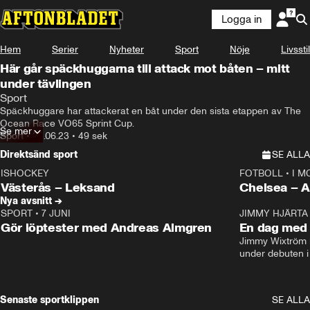
Logga in
Hem
Serier
Nyheter
Sport
Nöje
Livsstil
Här går späckhuggarna till attack mot båten – mitt
under tävlingen
Sport
Späckhuggare har attackerat en båt under den sista etappen av The 
Ocean Race VO65 Sprint Cup.
Se mer
Sport
•
23.06.23
•
49 sek
Direktsänd sport
SE ALLA
ISHOCKEY
FOTBOLL
•
I M
LIVE
Plus
Plus
Västerås – Leksand
Chels
Nya avsnitt →
SPORT
•
7 JUNI
16:36
JIMMY HJÄRTA
Gör löptester med Andreas Almgren
En dag med 
Jimmy Wixtröm 
under debuten i
Senaste sportklippen
SE ALLA