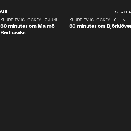
SHL
SE ALLA
KLUBB-TV ISHOCKEY
•
7 JUNI
1:02:53
KLUBB-TV ISHOCKEY
•
6 JUNI
1:0
Plus
60 minuter om Malmö
60 minuter om Björklöve
Redhawks