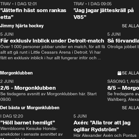
TRAV
•
I DAG 12:01
5:16
TRAV
•
I DAG 09:05
”Jättefin häst som rankas
”Jag jagar jätteskräll på
etta”
V85”
Jimmy hjärta hockey
SE ALLA
5 JUNI
11:14
5 JUNI
Får exklusiv inblick under Detroit-match
Så förvandl
Över 1 000 personer jobbar under en match, för att få 
Otroliga jobbet
allt att gå runt i Little Ceasars Arena i Detroit. Vi har 
fått en exklusiv inblick i hur allt fungerar inför och 
under match i världens bästa hockeyliga
Morgonklubben
SE ALLA
2 JUNI
SÄSONG 1, AVSN
2/6 - Morgonklubben
8/5 – Morg
Se tisdagens avsnitt av Morgonklubben här. Start 
Se fredagens av
09.00. 
Det bästa ur Morgonklubben
SE ALLA
I DAG 12:20
1:14
5 JUNI
”Höll barnet hemligt”
Axén: ”Alla tror att jag
Wernblooms Keisuke Honda-
ogillar Rydström”
anekdoter i senaste avsnittet av 
Hör Alexander Axén och Pontus 