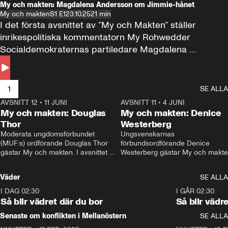
My och makten: Magdalena Andersson om Jimmie-hånet
My och makten
S1 E1
23.10.25
21 min
I det första avsnittet av ”My och Makten” ställer 
inrikespolitiska kommentatorn My Rohwedder 
Socialdemokraternas partiledare Magdalena 
Andersson till svars.
1
SE ALLA
AVSNITT 12
•
11 JUNI
26:27
AVSNITT 11
•
4 JUNI
2
My och makten: Douglas
My och makten: Denice
Thor
Westerberg
Moderata ungdomsförbundet 
Ungsvenskarnas 
(MUF:s) ordförande Douglas Thor 
förbundsordförande Denice 
gästar My och makten. I avsnittet 
Westerberg gästar My och makten.
diskuteras tonårsutvisningarna och 
avsnittet diskuteras migrationsfrå
hur Moderaterna ska locka väljare till 
och hur SD ska locka kvinnliga 
Väder
SE ALLA
valet i höst. 
väljare. 
I DAG 02:30
1:06
I GÅR 02:30
Så blir vädret där du bor
Så blir vädr
Senaste om konflikten i Mellanöstern
SE ALLA