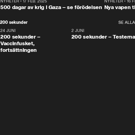
NYHETER
•
17 FEB. 2025
0:45
NYHETER
•
16 F
500 dagar av krig i Gaza – se förödelsen
Nya vapen ti
200 sekunder
SE ALLA
24 JUNI
5:00
2 JUNI
200 sekunder –
200 sekunder – Testern
Vaccinfusket,
fortsättningen