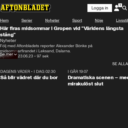
Logga in
Hem
Serier
Nyheter
Sport
Nöje
Livsstil
Här firas midsommar i Gropen vid "Världens längsta
stång"
Nyheter
Följ med Aftonbladets reporter Alexander Bönke på  
midsommarfirandet i Leksand, Dalarna.
Se mer
Nyheter
•
23.06.23
•
97 sek
SE ALLA
DAGENS VÄDER
•
I DAG 02:30
1:06
I GÅR 19:07
Så blir vädret där du bor
Dramatiska scenen – me
mirakulöst slut