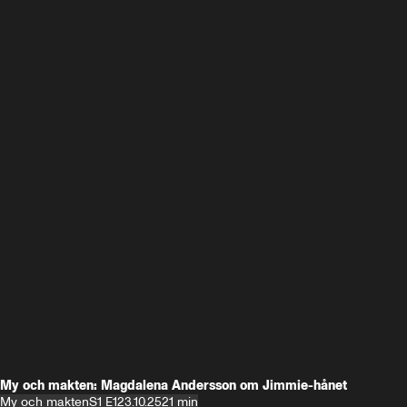
My och makten: Magdalena Andersson om Jimmie-hånet
My och makten
S1 E1
23.10.25
21 min