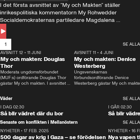
I det första avsnittet av ”My och Makten” ställer 
inrikespolitiska kommentatorn My Rohwedder 
Socialdemokraternas partiledare Magdalena 
Andersson till svars.
1
SE ALLA
AVSNITT 12
•
11 JUNI
26:27
AVSNITT 11
•
4 JUNI
2
My och makten: Douglas
My och makten: Denice
Thor
Westerberg
Moderata ungdomsförbundet 
Ungsvenskarnas 
(MUF:s) ordförande Douglas Thor 
förbundsordförande Denice 
gästar My och makten. I avsnittet 
Westerberg gästar My och makten.
diskuteras tonårsutvisningarna och 
avsnittet diskuteras migrationsfrå
hur Moderaterna ska locka väljare till 
och hur SD ska locka kvinnliga 
Väder
SE ALLA
valet i höst. 
väljare. 
I DAG 02:30
1:06
I GÅR 02:30
Så blir vädret där du bor
Så blir vädr
Senaste om konflikten i Mellanöstern
SE ALLA
NYHETER
•
17 FEB. 2025
0:45
NYHETER
•
16 F
500 dagar av krig i Gaza – se förödelsen
Nya vapen ti