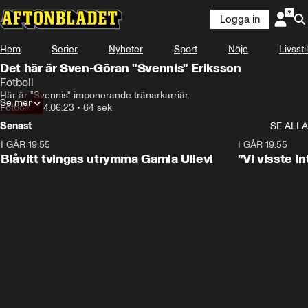
Logga in
Hem
Serier
Nyheter
Sport
Nöje
Livsstil
Det här är Sven-Göran "Svennis" Eriksson
Fotboll
Här är "Svennis" imponerande tränarkarriär.
Se mer
Fotboll
•
24.06.23
•
64 sek
Senast
SE ALLA
I GÅR 19:55
0:29
I GÅR 19:55
Blåvitt tvingas utrymma Gamla Ullevi
”Vi visste 