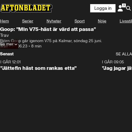
Logga in
Hem
Serier
Nyheter
Sport
Nöje
Livsstil
Goop: ”Min V75-häst är värd att passa”
Trav
Björn Goop går igenom V75 på Kalmar, söndag 25 juni.
Se mer
Trav
•
25.06.23
•
8 min
Senast
SE ALLA
I GÅR 12:01
5:16
I GÅR 09:05
”Jättefin häst som rankas etta”
”Jag jagar j