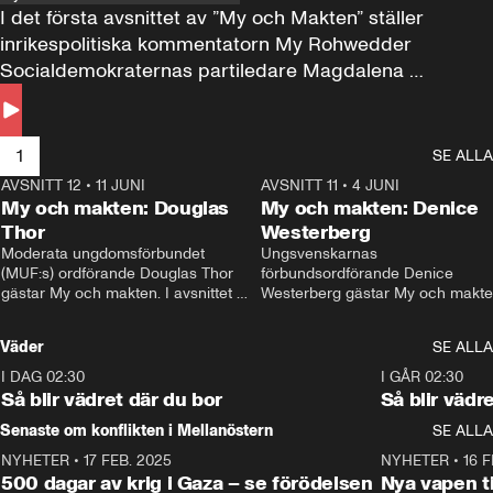
I det första avsnittet av ”My och Makten” ställer 
inrikespolitiska kommentatorn My Rohwedder 
Socialdemokraternas partiledare Magdalena 
Andersson till svars.
1
SE ALLA
AVSNITT 12
•
11 JUNI
26:27
AVSNITT 11
•
4 JUNI
2
My och makten: Douglas
My och makten: Denice
Thor
Westerberg
Moderata ungdomsförbundet 
Ungsvenskarnas 
(MUF:s) ordförande Douglas Thor 
förbundsordförande Denice 
gästar My och makten. I avsnittet 
Westerberg gästar My och makten.
diskuteras tonårsutvisningarna och 
avsnittet diskuteras migrationsfrå
hur Moderaterna ska locka väljare till 
och hur SD ska locka kvinnliga 
Väder
SE ALLA
valet i höst. 
väljare. 
I DAG 02:30
1:06
I GÅR 02:30
Så blir vädret där du bor
Så blir vädr
Senaste om konflikten i Mellanöstern
SE ALLA
NYHETER
•
17 FEB. 2025
0:45
NYHETER
•
16 F
500 dagar av krig i Gaza – se förödelsen
Nya vapen ti