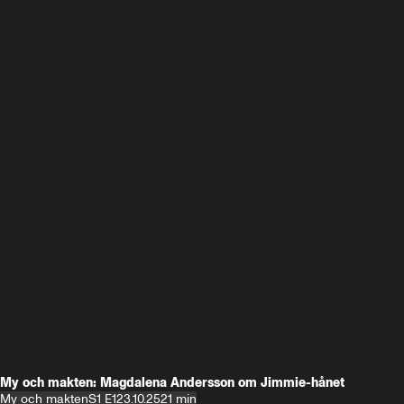
My och makten: Magdalena Andersson om Jimmie-hånet
My och makten
S1 E1
23.10.25
21 min