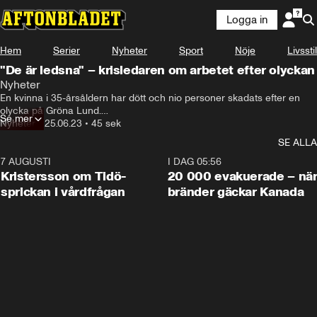
Logga in
Hem
Serier
Nyheter
Sport
Nöje
Livsstil
"De är ledsna" – krisledaren om arbetet efter olyckan
Nyheter
En kvinna i 35-årsåldern har dött och nio personer skadats efter en 
olycka på Gröna Lund.

Se mer
Nyheter
•
25.06.23
•
45 sek
Hör krisledaren om situationen.
SE ALLA
7 AUGUSTI
0:42
I DAG 05:56
Kristersson om Tidö-
20 000 evakuerade – nä
sprickan i vårdfrågan
bränder gäckar Kanada