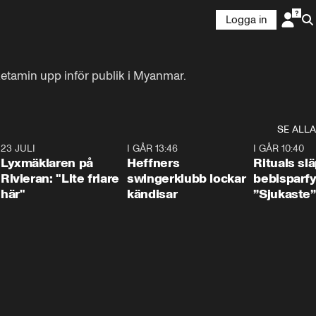
Logga in
etamin upp inför publik i Myanmar.
SE ALLA
7
23 JULI
2:02
I GÅR 13:46
0:55
I GÅR 10:40
Lyxmäklaren på
Heffners
Rituals sl
Rivieran: "Lite friare
swingerklubb lockar
bebisparf
här"
kändisar
”Sjukaste”