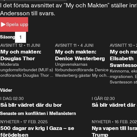
I det första avsnittet av ”My och Makten” ställe
Andersson till svars.
Spela upp
1
Säsong
AVSNITT 12
•
11 JUNI
26:27
AVSNITT 11
•
4 JUNI
23:40
AVSNITT 10
•
My och makten:
My och makten:
My och ma
Douglas Thor
Denice Westerberg
Elisabeth
Moderata 
Ungsvenskarnas 
Svantess
ungdomsförbundet (MUF:s) 
förbundsordförande Denice 
Kvinnorna, ek
ordförande Douglas Thor 
Westerberg gästar My och 
migrationen. E
gästar My och makten. I 
makten. I avsnittet 
Svantesson stäl
avsnittet diskuteras 
diskuteras migrationsfrågan 
när finansmini
Väder
tonårsutvisningarna och hur 
och hur SD ska locka 
Moderaterna ska locka 
kvinnliga väljare. 
I DAG 02:30
1:06
I GÅR 02:30
väljare till valet i höst. 
Så blir vädret där du bor
Så blir vädret där
Senaste om konflikten i Mellanöstern
NYHETER
•
17 FEB. 2025
0:45
NYHETER
•
16 FEB. 20
500 dagar av krig i Gaza – se
Nya vapen till Isr
förödelsen
Trump