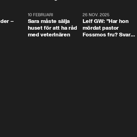
4:24
10 FEBRUARI
4:13
26 NOV. 2025
8:1
der –
Sara måste sälja
Leif GW: ”Har hon
huset för att ha råd
mördat pastor
med veterinären
Fossmos fru? Svar
nej.”