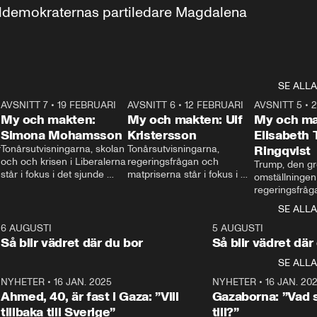
aldemokraternas partiledare Magdalena 
SE ALLA
7
AVSNITT 7
•
19 FEBRUARI
24:30
AVSNITT 6
•
12 FEBRUARI
27:30
AVSNITT 5
•
My och makten:
My och makten: Ulf
My och ma
Simona Mohamsson
Kristersson
Elisabeth
 
Tonårsutvisningarna, skolan 
Tonårsutvisningarna, 
Ringqvist
och och krisen i Liberalerna 
regeringsfrågan och 
Trump, den gr
står i fokus i det sjunde 
matpriserna står i fokus i 
omställningen
avsnittet av ”My och 
det sjätte avsnittet av ”My 
regeringsfråga
makten”. Se när 
och makten”. Se när 
centrum i det 
SE ALLA
Aftonbladets inrikespolitiska 
Aftonbladets inrikespolitiska 
avsnittet av ”
kommentator My 
kommentator My 
6
6 AUGUSTI
1:06
5 AUGUSTI
Makten”. Se nä
Rohwedder ställer 
Rohwedder ställer 
Så blir vädret där du bor
Så blir vädret där
Aftonbladets in
utbildnings- och 
statsminister Ulf Kristersson 
kommentator 
SE ALLA
integrationsminister Simona 
till svars.
Rohwedder stäl
Mohamsson till svars.
Centerpartiets
2
NYHETER
•
16 JAN. 2025
1:01
NYHETER
•
16 JAN. 20
Thand Ring till
Ahmed, 40, är fast i Gaza: ”Vill
Gazaborna: ”Vad s
tillbaka till Sverige”
till?”