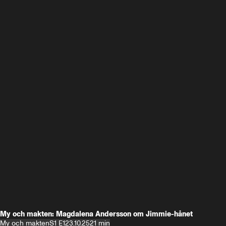
My och makten: Magdalena Andersson om Jimmie-hånet
My och makten
S1 E1
23.10.25
21 min