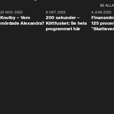
SE ALLA
3
25 NOV. 2025
31:05
8 OKT. 2025
4:29
4 JUNI 2025
Knutby – Vem
200 sekunder –
Finansmin
mördade Alexandra?
Köttfusket: Se hela
125 procent
programmet här
"Skattever
viktig uppg