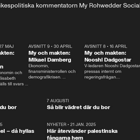
r inrikespolitiska kommentatorn My Rohwedder Soci
27 MAJ
3:51
AVSNITT 9
•
30 APRIL
24:00
AVSNITT 8
•
16 APRIL
25:1
kten:
My och makten:
My och makten:
Mikael Damberg
Nooshi Dadgostar
on
Ekonomin, 
V-ledaren Nooshi Dadgostar
finansministerrollen och 
pressas internt om 
onomin och 
demografikrisen. 
regeringsfrågan.

lisabeth 
Oppositionen ställs till svars 
I Aftonbladets 
ls till svars 
när Socialdemokraternas 
partiledarutfrågning ”My 
stern gästar 
Mikael Damberg gästar My 
och Makten” sätter hon ner 
My och Makten. 
och Makten. 
foten mot kritikerna:

1:06
7 AUGUSTI
1:0
– Vi ställer upp i val. Ska vi 
 du bor
Så blir vädret där du bor
vara med så sitter vi förstås 
25
1:22
NYHETER
•
21 JAN. 2025
0:5
ael – då hyllas
Här återvänder palestinska
fångarna hem