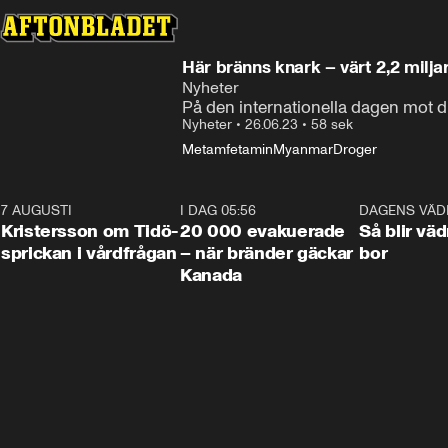
Här bränns knark – värt 2,2 milja
Nyheter
På den internationella dagen mot 
Nyheter
•
26.06.23
•
58 sek
Metamfetamin
Myanmar
Droger
7 AUGUSTI
0:42
I DAG 05:56
0:38
DAGENS VÄD
Kristersson om Tidö-
20 000 evakuerade
Så blir väd
sprickan i vårdfrågan
– när bränder gäckar
bor
Kanada