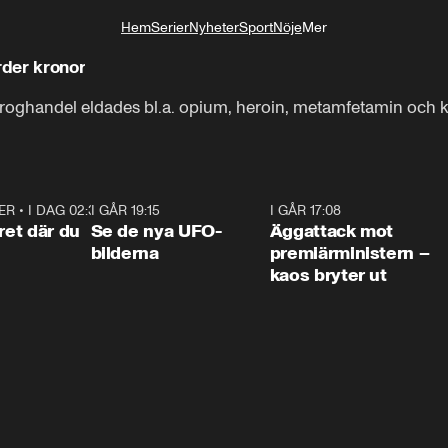
Hem
Serier
Nyheter
Sport
Nöje
Mer
Livsstil
rder kronor
droghandel eldades bl.a. opium, heroin, metamfetamin och k
ER
•
I DAG 02:30
1:06
I GÅR 19:15
0:36
I GÅR 17:08
0:3
ret där du
Se de nya UFO-
Äggattack mot
bilderna
premiärministern –
kaos bryter ut