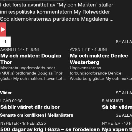
I det första avsnittet av ”My och Makten” ställer 
inrikespolitiska kommentatorn My Rohwedder 
Socialdemokraternas partiledare Magdalena 
Andersson till svars.
1
SE ALLA
AVSNITT 12
•
11 JUNI
26:27
AVSNITT 11
•
4 JUNI
2
My och makten: Douglas
My och makten: Denice
Thor
Westerberg
Moderata ungdomsförbundet 
Ungsvenskarnas 
(MUF:s) ordförande Douglas Thor 
förbundsordförande Denice 
gästar My och makten. I avsnittet 
Westerberg gästar My och makten.
diskuteras tonårsutvisningarna och 
avsnittet diskuteras migrationsfrå
hur Moderaterna ska locka väljare till 
och hur SD ska locka kvinnliga 
Väder
SE ALLA
valet i höst. 
väljare. 
I GÅR 02:30
1:06
5 AUGUSTI
Så blir vädret där du bor
Så blir vädr
Senaste om konflikten i Mellanöstern
SE ALLA
NYHETER
•
17 FEB. 2025
0:45
NYHETER
•
16 F
500 dagar av krig i Gaza – se förödelsen
Nya vapen ti