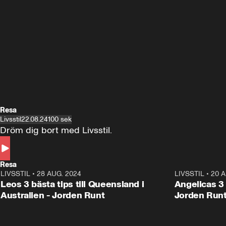
Resa
Livsstil
22.08.24
100 sek
Dröm dig bort med Livsstil.
Resa
LIVSSTIL
•
28 AUG. 2024
1:36
LIVSSTIL
•
20 A
Leos 3 bästa tips till Queensland i
Angelicas 3 
Australien - Jorden Runt
Jorden Run