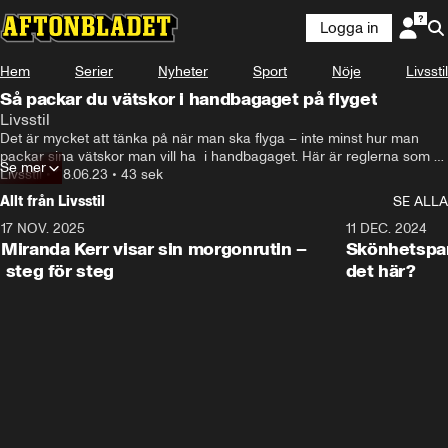
Logga in
Hem
Serier
Nyheter
Sport
Nöje
Livsstil
Så packar du vätskor i handbagaget på flyget
Livsstil
Det är mycket att tänka på när man ska flyga – inte minst hur man 
packar sina vätskor man vill ha  i handbagaget. Här är reglerna som 
Se mer
gäller inom EU.
Livsstil
•
28.06.23
•
43 sek
Allt från Livsstil
SE ALLA
17 NOV. 2025
1:33
11 DEC. 2024
Miranda Kerr visar sin morgonrutin –
Skönhetspan
steg för steg
det här?