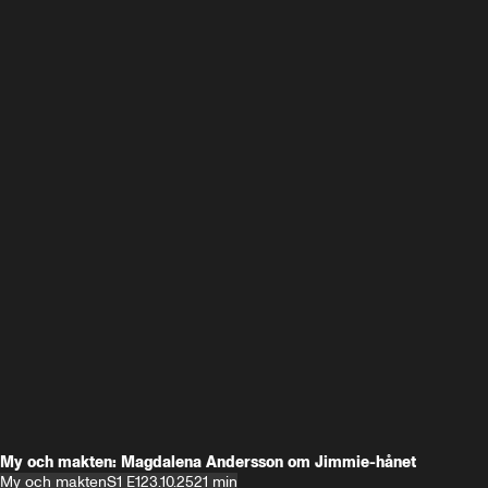
My och makten: Magdalena Andersson om Jimmie-hånet
My och makten
S1 E1
23.10.25
21 min