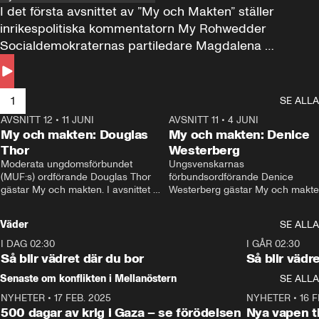
I det första avsnittet av ”My och Makten” ställer 
inrikespolitiska kommentatorn My Rohwedder 
Socialdemokraternas partiledare Magdalena 
Andersson till svars.
1
SE ALLA
AVSNITT 12
•
11 JUNI
26:27
AVSNITT 11
•
4 JUNI
2
My och makten: Douglas
My och makten: Denice
Thor
Westerberg
Moderata ungdomsförbundet 
Ungsvenskarnas 
(MUF:s) ordförande Douglas Thor 
förbundsordförande Denice 
gästar My och makten. I avsnittet 
Westerberg gästar My och makten.
diskuteras tonårsutvisningarna och 
avsnittet diskuteras migrationsfrå
hur Moderaterna ska locka väljare till 
och hur SD ska locka kvinnliga 
Väder
SE ALLA
valet i höst. 
väljare. 
I DAG 02:30
1:06
I GÅR 02:30
Så blir vädret där du bor
Så blir vädr
Senaste om konflikten i Mellanöstern
SE ALLA
NYHETER
•
17 FEB. 2025
0:45
NYHETER
•
16 F
500 dagar av krig i Gaza – se förödelsen
Nya vapen ti