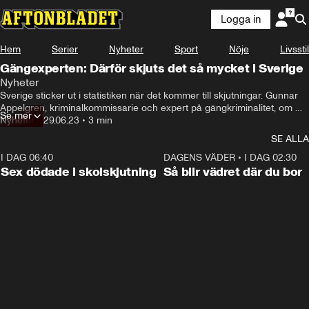
Logga in
Hem
Serier
Nyheter
Sport
Nöje
Livsstil
Gängexperten: Därför skjuts det så mycket i Sverige
Nyheter
Sverige sticker ut i statistiken när det kommer till skjutningar. Gunnar 
Appelgren, kriminalkommissarie och expert på gängkriminalitet, om 
Se mer
varför.
Nyheter
•
29.06.23
•
3 min
SE ALLA
I DAG 06:40
0:47
DAGENS VÄDER
•
I DAG 02:30
Sex dödade i skolskjutning
Så blir vädret där du bor