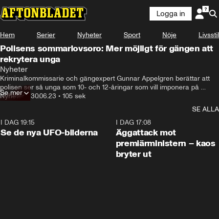
Logga in
Hem
Serier
Nyheter
Sport
Nöje
Livsstil
Polisens sommarlovsoro: Mer möjligt för gängen att
rekrytera unga
Det finns en oro bland vissa lokalpoliser att det kan leda till 
Nyheter
nyrekrytering.
Kriminalkommissarie och gängexpert Gunnar Appelgren berättar att 
polisen ser så unga som 10- och 12-åringar som vill imponera på 
Se mer
medlemmar i kriminella gäng. Under sommarlovet tror han att gängen 
Nyheter
•
30.06.23
•
105 sek
kan få fler tillfällen att rekrytera unga.
SE ALLA
I DAG 19:15
0:36
I DAG 17:08
Se de nya UFO-bilderna
Äggattack mot
premiärministern – kaos
bryter ut