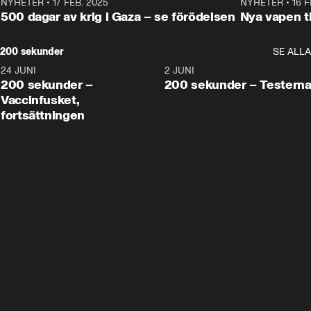
NYHETER
•
17 FEB. 2025
0:45
NYHETER
•
16 F
500 dagar av krig i Gaza – se förödelsen
Nya vapen ti
200 sekunder
SE ALLA
24 JUNI
5:00
2 JUNI
200 sekunder –
200 sekunder – Testern
Vaccinfusket,
fortsättningen