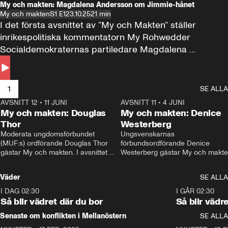
My och makten: Magdalena Andersson om Jimmie-hånet
My och makten
S1 E1
23.10.25
21 min
I det första avsnittet av ”My och Makten” ställer 
inrikespolitiska kommentatorn My Rohwedder 
Socialdemokraternas partiledare Magdalena 
Andersson till svars.
1
SE ALLA
AVSNITT 12
•
11 JUNI
26:27
AVSNITT 11
•
4 JUNI
2
My och makten: Douglas
My och makten: Denice
Thor
Westerberg
Moderata ungdomsförbundet 
Ungsvenskarnas 
(MUF:s) ordförande Douglas Thor 
förbundsordförande Denice 
gästar My och makten. I avsnittet 
Westerberg gästar My och makten.
diskuteras tonårsutvisningarna och 
avsnittet diskuteras migrationsfrå
hur Moderaterna ska locka väljare till 
och hur SD ska locka kvinnliga 
Väder
SE ALLA
valet i höst. 
väljare. 
I DAG 02:30
1:06
I GÅR 02:30
Så blir vädret där du bor
Så blir vädr
Senaste om konflikten i Mellanöstern
SE ALLA