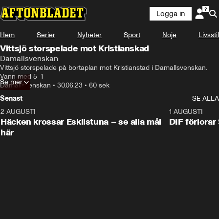
Logga in
Hem
Serier
Nyheter
Sport
Nöje
Livsstil
Vittsjö storspelade mot Kristianskad
Damallsvenskan
Vittsjö storspelade på bortaplan mot Kristianstad i Damallsvenskan. 
Vann med 5–1
Se mer
Damallsvenskan
•
30.06.23
•
60 sek
Senast
SE ALLA
2 AUGUSTI
0:59
1 AUGUSTI
Häcken krossar Eskilstuna – se alla mål
DIF förlora
här