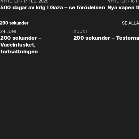
NYHETER
•
17 FEB. 2025
0:45
NYHETER
•
16 F
500 dagar av krig i Gaza – se förödelsen
Nya vapen ti
200 sekunder
SE ALLA
24 JUNI
5:00
2 JUNI
200 sekunder –
200 sekunder – Testern
Vaccinfusket,
fortsättningen