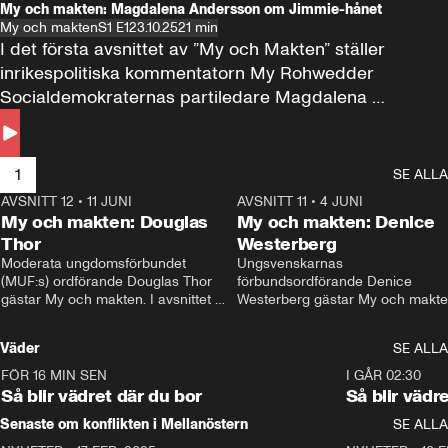
My och makten: Magdalena Andersson om Jimmie-hånet
My och makten
S1 E1
23.10.25
21 min
I det första avsnittet av ”My och Makten” ställer 
inrikespolitiska kommentatorn My Rohwedder 
Socialdemokraternas partiledare Magdalena 
Andersson till svars.
1
SE ALLA
AVSNITT 12
•
11 JUNI
26:27
AVSNITT 11
•
4 JUNI
2
My och makten: Douglas
My och makten: Denice
Thor
Westerberg
Moderata ungdomsförbundet 
Ungsvenskarnas 
(MUF:s) ordförande Douglas Thor 
förbundsordförande Denice 
gästar My och makten. I avsnittet 
Westerberg gästar My och makten.
diskuteras tonårsutvisningarna och 
avsnittet diskuteras migrationsfrå
hur Moderaterna ska locka väljare till 
och hur SD ska locka kvinnliga 
Väder
SE ALLA
valet i höst. 
väljare. 
FÖR 16 MIN SEN
1:06
I GÅR 02:30
Så blir vädret där du bor
Så blir vädr
Senaste om konflikten i Mellanöstern
SE ALLA