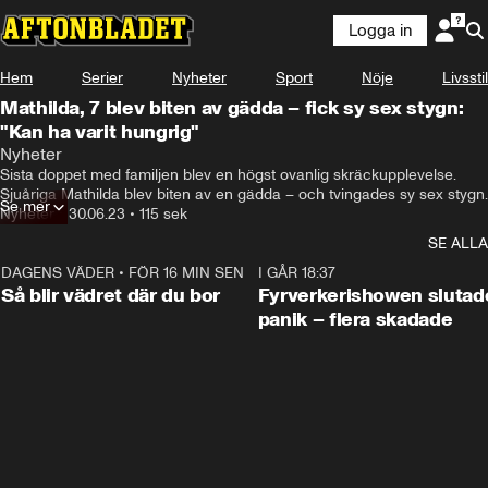
Logga in
Hem
Serier
Nyheter
Sport
Nöje
Livsstil
Mathilda, 7 blev biten av gädda – fick sy sex stygn:
"Kan ha varit hungrig"
Nyheter
Sista doppet med familjen blev en högst ovanlig skräckupplevelse. 
Sjuåriga Mathilda blev biten av en gädda – och tvingades sy sex stygn.
Se mer
Nyheter
•
30.06.23
•
115 sek
SE ALLA
DAGENS VÄDER
•
FÖR 16 MIN SEN
1:06
I GÅR 18:37
Så blir vädret där du bor
Fyrverkerishowen slutade
panik – flera skadade