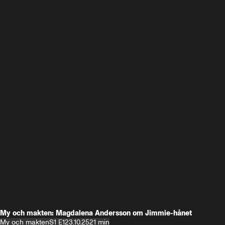
My och makten: Magdalena Andersson om Jimmie-hånet
My och makten
S1 E1
23.10.25
21 min