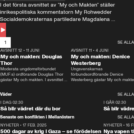
I det första avsnittet av ”My och Makten” ställer 
inrikespolitiska kommentatorn My Rohwedder 
Socialdemokraternas partiledare Magdalena 
Andersson till svars.
1
SE ALLA
AVSNITT 12
•
11 JUNI
26:27
AVSNITT 11
•
4 JUNI
2
My och makten: Douglas
My och makten: Denice
Thor
Westerberg
Moderata ungdomsförbundet 
Ungsvenskarnas 
(MUF:s) ordförande Douglas Thor 
förbundsordförande Denice 
gästar My och makten. I avsnittet 
Westerberg gästar My och makten.
diskuteras tonårsutvisningarna och 
avsnittet diskuteras migrationsfrå
hur Moderaterna ska locka väljare till 
och hur SD ska locka kvinnliga 
Väder
SE ALLA
valet i höst. 
väljare. 
I DAG 02:30
1:06
I GÅR 02:30
Så blir vädret där du bor
Så blir vädr
Senaste om konflikten i Mellanöstern
SE ALLA
NYHETER
•
17 FEB. 2025
0:45
NYHETER
•
16 F
500 dagar av krig i Gaza – se förödelsen
Nya vapen ti