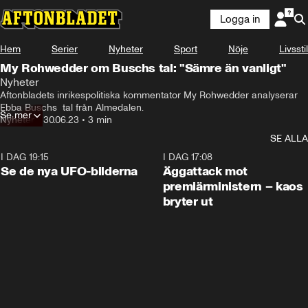
Logga in
Hem
Serier
Nyheter
Sport
Nöje
Livsstil
My Rohwedder om Buschs tal: "Sämre än vanligt"
Nyheter
Aftonbladets inrikespolitiska kommentator My Rohwedder analyserar 
Ebba Buschs  tal från Almedalen.
Se mer
Nyheter
•
30.06.23
•
3 min
SE ALLA
I DAG 19:15
0:36
I DAG 17:08
Se de nya UFO-bilderna
Äggattack mot
premiärministern – kaos
bryter ut